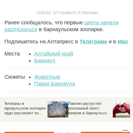
Ранее сообщалось, что первые
цветы начали
распускаться
в барнаульском зоопарке.
Подпишитесь на Алтапресс в
Телеграме
и в
Max
Места
Алтайский край
Барнаул
Сюжеты
Животные
Парки Барнаула
Павлин распустил
Парковый сезон
ке
роскошный хвост
стартует в Барнауле 1
веером в барнаульском
мая. Программа
зоопарке. Видео