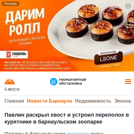
Реклама
To
F7
6 августа
Главная
Новости Барнаула
Недвижимость
Эконом
Павлин раскрыл хвост и устроил переполох в
курятнике в барнаульском зоопарке
Павлин в барнаульском
зоопарке
очень