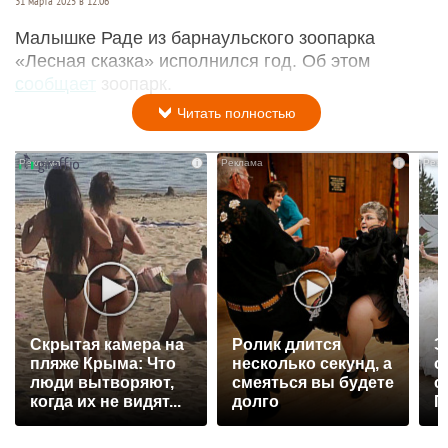
31 марта 2025 в 12:06
Малышке Раде из барнаульского зоопарка
«Лесная сказка» исполнился год. Об этом
сообщает
зоопарк.
Читать полностью
i
i
Скрытая камера на
Ролик длится
Э
пляже Крыма: Что
несколько секунд, а
о
люди вытворяют,
смеяться вы будете
с
когда их не видят...
долго
П
р