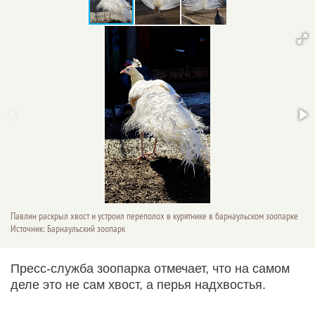
Павлин раскрыл хвост и устроил переполох в курятнике в барнаульском зоопарке
Источник: Барнаульский зоопарк
Пресс-служба зоопарка отмечает, что на самом
деле это не сам хвост, а перья надхвостья.