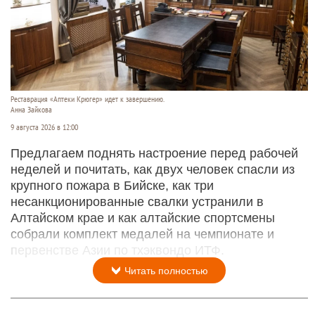
Реставрация «Аптеки Крюгер» идет к завершению.
Анна Зайкова
9 августа 2026 в 12:00
Предлагаем поднять настроение перед рабочей
неделей и почитать, как двух человек спасли из
крупного пожара в Бийске, как три
несанкционированные свалки устранили в
Алтайском крае и как алтайские спортсмены
собрали комплект медалей на чемпионате и
первенстве Азии по тхэквондо ИТФ.
Читать полностью