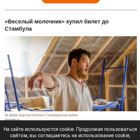
«Веселый молочник» купил билет до
Стамбула
На ферме Джастаса Уолкера в Солонешенском районе.
Altapress.ru
9 августа 2026 в 10:35
На сайте используются cookie. Продолжая пользоваться
сайтом, вы соглашаетесь на использование cookie,
Американец Джастас Уолкер купил билет до