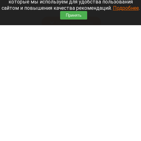
которые мы используем для удобства пользования
Стамбула на случай, если придется уехать из
сайтом и повышения качества рекомендаций.
Подробнее
.
России.
Принять
Читать полностью
В Сибири идут поиски семьи, пропавшей во
время сплава
Вода, река, озеро, море.