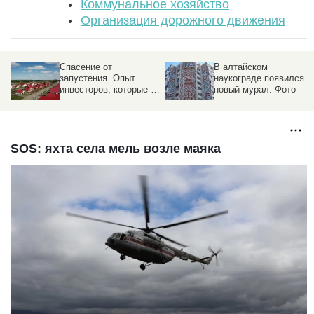
Коммунальное хозяйство
Организация дорожного движения
Спасение от
В алтайском
запустения. Опыт
наукограде появился
инвесторов, которые не
новый мурал. Фото
дают селам исчезнуть
SOS: яхта села мель возле маяка