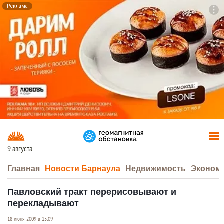
Реклама
To
F7
9 августа
Главная
Новости Барнаула
Недвижимость
Эконом
Павловский тракт перерисовывают и
перекладывают
18 июня 2009 в 15:09