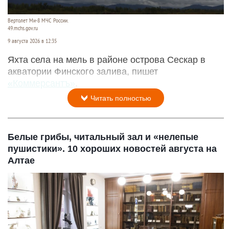
Вертолет Ми-8 МЧС России.
49.mchs.gov.ru
9 августа 2026 в 12:35
Яхта села на мель в районе острова Сескар в
акватории Финского залива, пишет
«Коммерсантъ»
.
Читать полностью
Белые грибы, читальный зал и «нелепые
пушистики». 10 хороших новостей августа на
Алтае