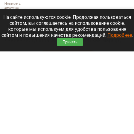
Много снега.
altapress.ru
31 июля 2026 в 11:19
На сайте используются cookie. Продолжая пользоваться
сайтом, вы соглашаетесь на использование cookie,
По меньшей мере 10 альпинистов пропали без
которые мы используем для удобства пользования
вести на горе Броуд-Пик после того, как мощная
сайтом и повышения качества рекомендаций.
Подробнее
.
лавина обрушилась на альпинистский маршрут
Принять
на этой горе высотой 8047 метров.
Читать полностью
В центре Барнаула продают популярный бар,
где делают клубнику в шоколаде