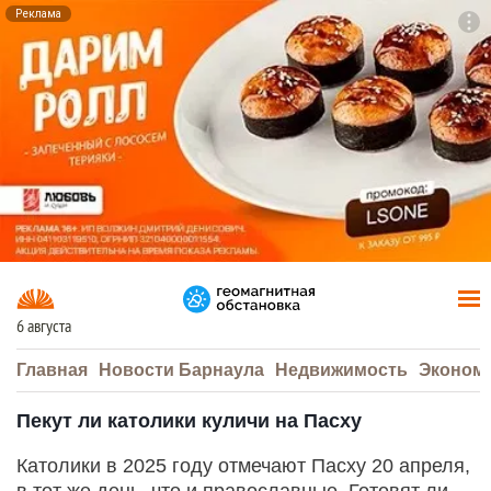
Реклама
To
F7
6 августа
Главная
Новости Барнаула
Недвижимость
Эконом
Пекут ли католики куличи на Пасху
Католики в 2025 году отмечают Пасху 20 апреля,
в тот же день, что и православные. Готовят ли