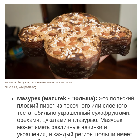
Коломба Паскуале, пасхальный итальянский пирог.
N i c o l a, wikipedia.org
Мазурек (Mazurek - Польша):
Это польский
плоский пирог из песочного или слоеного
теста, обильно украшенный сухофруктами,
орехами, цукатами и глазурью. Мазурек
может иметь различные начинки и
украшения, и каждый регион Польши имеет