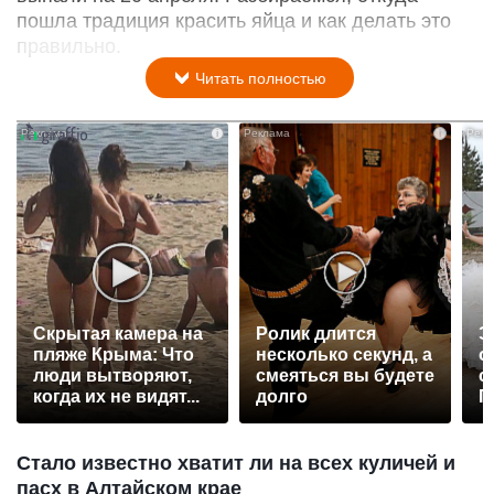
пошла традиция красить яйца и как делать это
правильно.
Читать полностью
i
i
Скрытая камера на
Ролик длится
Э
пляже Крыма: Что
несколько секунд, а
о
люди вытворяют,
смеяться вы будете
с
когда их не видят...
долго
П
р
Стало известно хватит ли на всех куличей и
пасх в Алтайском крае