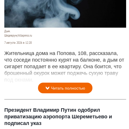
Дым.
Шедеврум/Altapress.ru
7 августа 2026 в 12:20
Жительница дома на Попова, 108, рассказала,
что соседи постоянно курят на балконе, а дым от
сигарет попадает в ее квартиру. Она боится, что
брошенный окурок может поджечь сухую траву
под окнами.
Читать полностью
Президент Владимир Путин одобрил
приватизацию аэропорта Шереметьево и
подписал указ