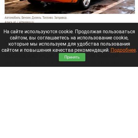
Автомобиль. Бензин. Дизель. Топливо. Заправка.
Алиса AI / Altapress.ru
29 июля 2026 в 22:40
На сайте используются cookie. Продолжая пользоваться
сайтом, вы соглашаетесь на использование cookie,
Суд отменил постановление о нарушении
которые мы используем для удобства пользования
парковки, выписанное с помощью планшета.
сайтом и повышения качества рекомендаций.
Подробнее
.
Высшая инстанция пояснила: если камерой
Принять
управляет человек, то фиксация не считается
автоматической.
Читать полностью
Спасатели нашли тело мальчика, унесенного
течением в море вместе с отцом