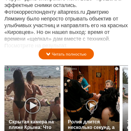
эффектные снимки остались.
Фотокорреспонденту altapress.ru Дмитрию
Лямзину было непросто отрывать объектив от
улыбчивых участниц и направлять его на красных
«Кировцев». Но он нашел выход: время от
времени «щелкал» дам вместе с техникой.
Посмотрите на результат.
Читать полностью
i
i
Скрытая камера на
Ролик длится
Э
пляже Крыма: Что
несколько секунд, а
о