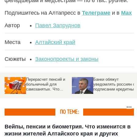
фельдшерам и медсестрам — по 6 тыс. рублей.
Подпишитесь на Алтапресс в
Телеграме
и в
Max
Автор
Павел Запруднов
Места
Алтайский край
Сюжеты
Законопроекты и законы
Перерасчет пенсий и
Банки обяжут
больничный для
уведомлять россиян о
самозанятых. Что
подписании кредитных
изменится в жизни
договоров от их имени
россиян с 1 августа
2026
ПО ТЕМЕ:
Вейпы, пенсии и биометрия. Что изменится в
жизни жителей Алтайского края и других