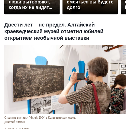
люди вытворяют,
смеяться вы будете
с
когда их не видят...
долго
П
р
Двести лет – не предел. Алтайский
краеведческий музей отметил юбилей
открытием необычной выставки
Открытие выставки "Музей. 200+" в Краеведческом музее.
Дмитрий Лямзин.
28 июня 2023 в 07:34