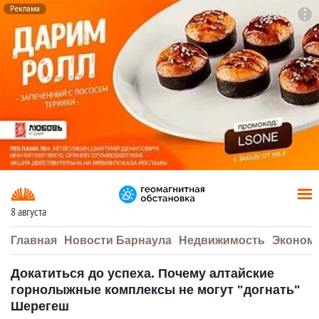
Реклама
To
F7
8 августа
Главная
Новости Барнаула
Недвижимость
Эконом
Докатиться до успеха. Почему алтайские
горнолыжные комплексы не могут "догнать"
Шерегеш