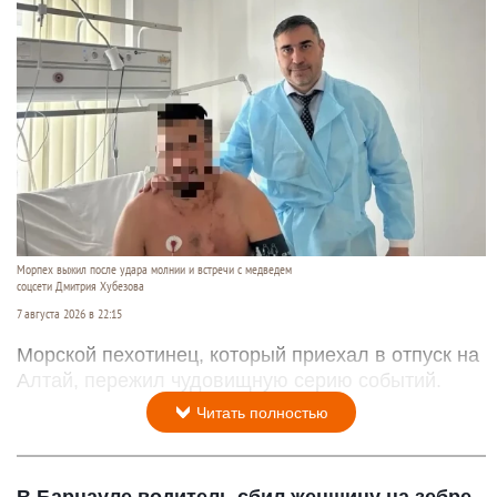
Морпех выжил после удара молнии и встречи с медведем
соцсети Дмитрия Хубезова
7 августа 2026 в 22:15
Морской пехотинец, который приехал в отпуск на
Алтай, пережил чудовищную серию событий.
Читать полностью