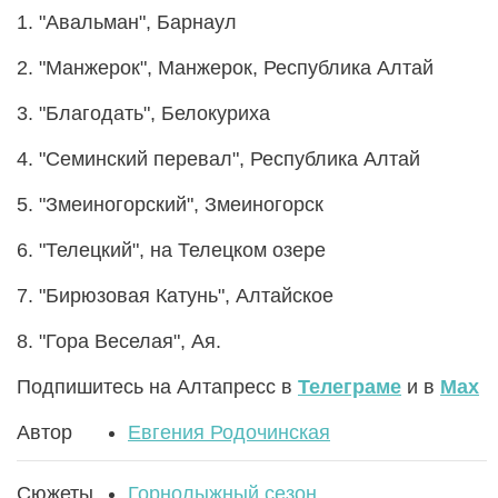
1. "Авальман", Барнаул
2. "Манжерок", Манжерок, Рес­публика Алтай
3. "Благодать", Белокуриха
4. "Семинский перевал", Республика Алтай
5. "Змеино­горский", Змеиногорск
6. "Телецкий", на Телецком озере
7. "Бирюзовая Катунь", Алтайское
8. "Гора Веселая", Ая.
Подпишитесь на Алтапресс в
Телеграме
и в
Max
Автор
Евгения Родочинская
Сюжеты
Горнолыжный сезон