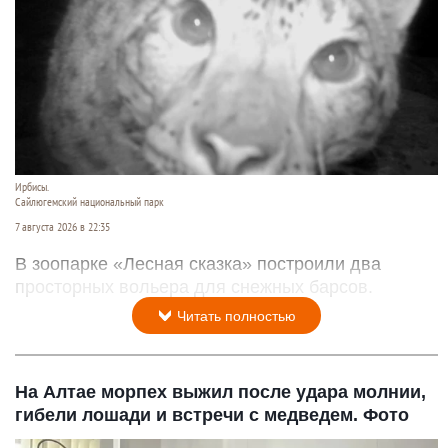
Ирбисы.
Сайлюгемский национальный парк
7 августа 2026 в 22:35
В зоопарке «Лесная сказка» построили два
просторных вольера для снежных барсов.
Читать полностью
На Алтае морпех выжил после удара молнии,
гибели лошади и встречи с медведем. Фото