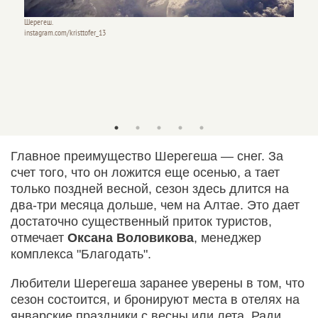
Шерегеш.
instagram.com/kristtofer_13
Шереге
instagr
Главное преимущество Шерегеша — снег. За
счет того, что он ложится еще осенью, а тает
только поздней весной, сезон здесь длится на
два-три месяца дольше, чем на Алтае. Это дает
достаточно существенный приток туристов,
отмечает
Оксана Воловикова
, менеджер
комплекса "Благодать".
Любители Шерегеша заранее уверены в том, что
сезон состоится, и бронируют места в отелях на
январские праздники с весны или лета. Ради