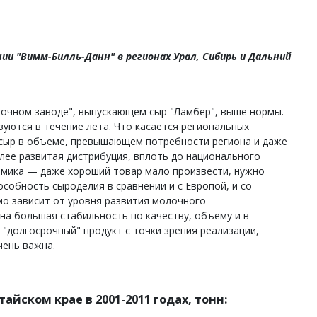
и "Вимм-Билль-Данн" в регионах Урал, Сибирь и Дальний
лочном заводе", выпускающем сыр "Ламбер", выше нормы.
уются в течение лета. Что касается региональных
 сыр в объеме, превышающем потребности региона и даже
лее развитая дистрибуция, вплоть до национального
номика — даже хороший товар мало произвести, нужно
особность сыроделия в сравнении и с Европой, и со
о зависит от уровня развития молочного
на большая стабильность по качеству, объему и в
 "долгосрочный" продукт с точки зрения реализации,
чень важна.
йском крае в 2001-2011 годах, тонн: