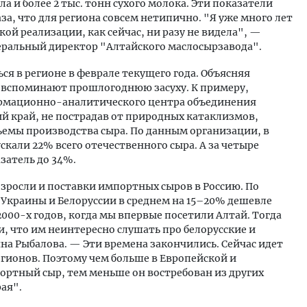
ла и более 2 тыс. тонн сухого молока. Эти показатели
, что для региона совсем нетипично. "Я уже много лет
ой реализации, как сейчас, ни разу не видела", —
неральный директор "Алтайского маслосырзавода".
я в регионе в феврале текущего года. Объясняя
 вспоминают прошлогоднюю засуху. К примеру,
рмационно-аналитического центра объединения
й край, не пострадав от природных катаклизмов,
емы производства сыра. По данным организации, в
скали 22% всего отечественного сыра. А за четыре
затель до 34%.
озросли и поставки импортных сыров в Россию. По
Украины и Белоруссии в среднем на 15–20% дешевле
000-х годов, когда мы впервые посетили Алтай. Тогда
, что им неинтересно слушать про белорусские и
на Рыбалова. — Эти времена закончились. Сейчас идет
егионов. Поэтому чем больше в Европейской и
ортный сыр, тем меньше он востребован из других
рая".