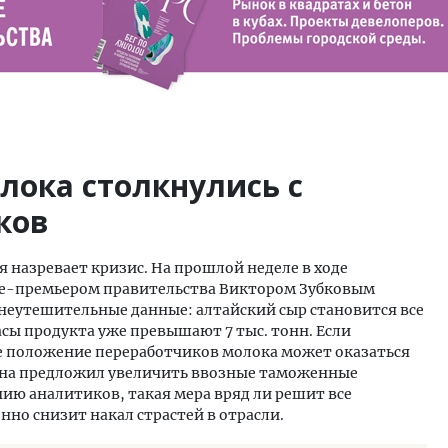
лока столкнулись с
ков
я назревает кризис. На прошлой неделе в ходе
це-премьером правительства Виктором Зубковым
 неутешительные данные: алтайский сыр становится все
сы продукта уже превышают 7 тыс. тонн. Если
е положение переработчиков молока может оказаться
гиона предложил увеличить ввозные таможенные
ю аналитиков, такая мера вряд ли решит все
нно снизит накал страстей в отрасли.