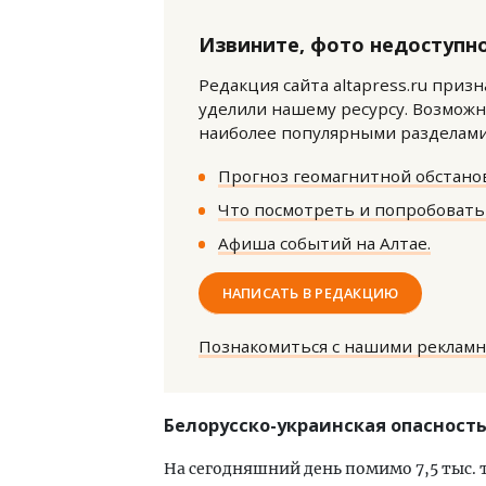
Извините, фото недоступно
Редакция сайта altapress.ru приз
уделили нашему ресурсу. Возможн
наиболее популярными разделами 
Прогноз геомагнитной обстанов
Ищем новые берега. Гендиректор
Смел
«Жилищной инициативы» Юрий
Ген
Что посмотреть и попробовать 
Гатилов — о том, как девелоперу
ЗИАС
Афиша событий на Алтае.
оставаться на плаву, когда рынок
трен
штормит
СТР
НАПИСАТЬ В РЕДАКЦИЮ
СТРОИТЕЛЬСТВО
Познакомиться с нашими реклам
Белорусско-украинская опасност
На сегодняшний день помимо 7,5 тыс. 