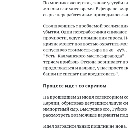
По мнению экспертов, также усугубил
молока в зимнее время. В феврале-ма
сырье переработчикам приходилось зак
Столкнувшись с проблемой реализаци
убытки. Одни переработчики снижают ц
прочности, ждут повышения спроса. Но
кризис может полностью охватить мол
отпускную стоимость сыра на 30–35%,
"Усть-Калманского маслосырзавода". 
теряем прибыль. Отсюда возникают про
продолжаться и дальше, у нас просто н
банки не спешат нас кредитовать".
Процесс идет со скрипом
На прошедшем 21 июня селекторном со
Карлин, обрисовав неутешительную с
импортный сыр. Выслушав его, Зубков 
рассмотреть возможные варианты под
Идея заградительных пошлин не нова.