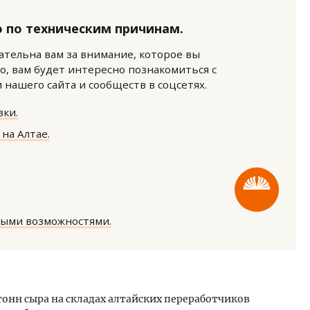
 по техническим причинам.
нательна вам за внимание, которое вы
о, вам будет интересно познакомиться с
нашего сайта и сообществ в соцсетях.
ки.
ость архитектурных идей.
Архитектурный код начин
еральный директор компании
земли. Мощение крупно
на Алтае.
 — об эстетике городов,
плитами становится нов
дах в фасадах и развитии рынка
стандартом благоустрой
ОИТЕЛЬСТВО
СТРОИТЕЛЬСТВО
ными возможностями.
ь
тонн сыра на складах алтайских переработчиков