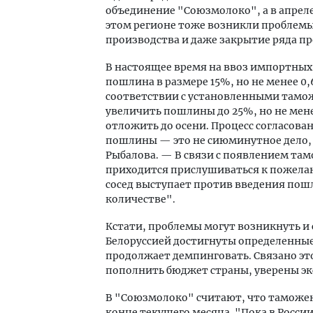
объединение "Союзмолоко", а в апреле
этом регионе тоже возникли проблемы
производства и даже закрытие ряда п
В настоящее время на ввоз импортных
пошлина в размере 15%, но не менее 0,6
соответствии с установленными тамо
увеличить пошлины до 25%, но не менее 
отложить до осени. Процесс согласова
пошлины — это не сиюминутное дело, 
Рыбалова. — В связи с появлением там
приходится прислушиваться к пожелан
сосед выступает против введения пошл
количестве".
Кстати, проблемы могут возникнуть и 
Белоруссией достигнуты определенные
продолжает демпинговать. Связано эт
пополнить бюджет страны, уверены эк
В "Союз­молоко" считают, что таможе
конце текущего месяца. "Пока в Росси