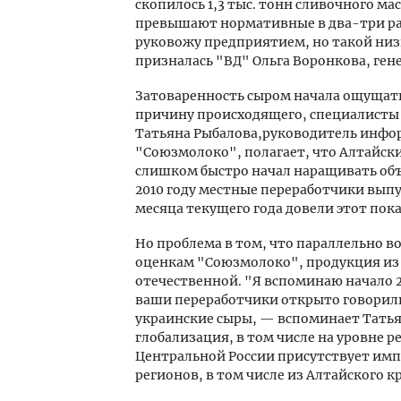
скопилось 1,3 тыс. тонн сливочного мас
превышают нормативные в два-три раза
руковожу предприятием, но такой низк
призналась "ВД" Ольга Воронкова, ге
Затоваренность сыром начала ощущатьс
причину происходящего, специалисты
Татьяна Рыбалова,руководитель инфо
"Союзмолоко", полагает, что Алтайски
слишком быстро начал наращивать объ
2010 году местные переработчики выпу
месяца текущего года довели этот пока
Но проблема в том, что параллельно в
оценкам "Союзмолоко", продукция из 
отечественной. "Я вспоминаю начало 2
ваши переработчики открыто говорили
украинские сыры, — вспоминает Татья
глобализация, в том числе на уровне р
Центральной России присутствует имп
регионов, в том числе из Алтайского к