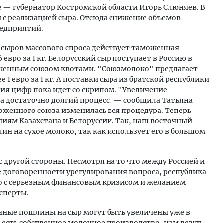
 — губернатор Костромской области Игорь Слюняев. В
 с реализацией сыра. Отсюда снижение объемов
редприятий.
 сыров массового спроса действует таможенная
 евро за 1 кг. Белорусский сыр поступает в Россию в
женным союзом квотами. "Союзмолоко" предлагает
1 евро за 1 кг. А поставки сыра из братской республики
ния цифр пока идет со скрипом. "Увеличение
а достаточно долгий процесс, — сообщила Татьяна
оженного союза изменилась вся процедура. Теперь
иям Казахстана и Белоруссии. Так, наш восточный
ин на сухое молоко, так как использует его в большом
с другой стороны. Несмотря на то что между Россией и
 договоренности урегулирования вопроса, республика
о с серьезным финансовым кризисом и желанием
сперты.
нные пошлины на сыр могут быть увеличены уже в
и есть собственное молочное производство, нам везут