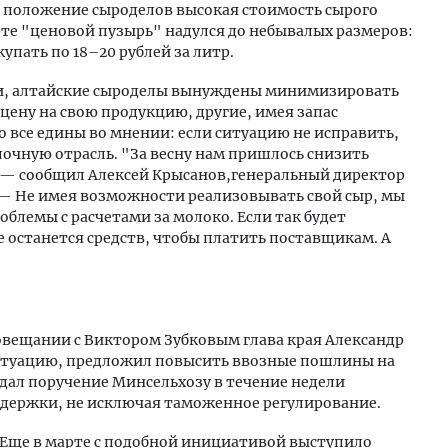
а положение сыроделов высокая стоимость сырого
рте "ценовой пузырь" надулся до небывалых размеров:
упать по 18–20 рублей за литр.
и, алтайские сыроделы вынуждены минимизировать
ену на свою продукцию, другие, имея запас
 все едины во мнении: если ситуацию не исправить,
очную отрасль. "За весну нам пришлось снизить
 — сообщил Алексей Крысанов,генеральный директор
— Не имея возможности реализовывать свой сыр, мы
блемы с расчетами за молоко. Если так будет
е останется средств, чтобы платить поставщикам. А
вещании с Виктором Зубковым глава края Александр
итуацию, предложил повысить ввозные пошлины на
дал поручение Минсельхозу в течение недели
держки, не исключая таможенное регулирование.
 Еще в марте с подобной инициативой выступило