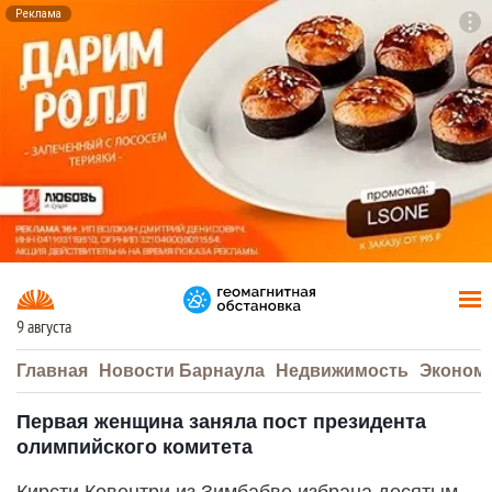
Реклама
To
F7
9 августа
Главная
Новости Барнаула
Недвижимость
Эконом
Первая женщина заняла пост президента
олимпийского комитета
Кирсти Ковентри из Зимбабве избрана десятым