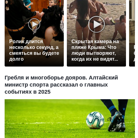
Ролик длится
Скрытая камера на
несколько секунд, а
пляже Крыма: Что
Р
смеяться вы будете
люди вытворяют,
б
долго
когда их не видят...
д
Гребля и многоборье дояров. Алтайский
министр спорта рассказал о главных
событиях в 2025