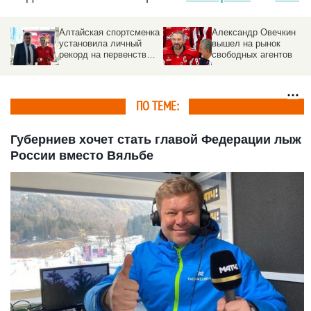
Алтайская спортсменка
Александр Овечкин
установила личный
вышел на рынок
рекорд на первенстве
свободных агентов
Европы в Мюнхене
ПО ТЕМЕ:
Губерниев хочет стать главой Федерации лыж
России вместо Вяльбе