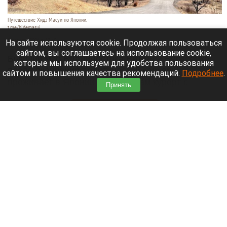
Путешествие Хидэ Масуи по Японии.
t.me/hidemasui
9 августа 2026 в 13:40
На сайте используются cookie. Продолжая пользоваться
сайтом, вы соглашаетесь на использование cookie,
Бывший мэр Владивостока Виталий Веркеенко
которые мы используем для удобства пользования
после окончания политической карьеры
сайтом и повышения качества рекомендаций.
Подробнее
.
проживает в Японии и строит там курорт с
Принять
виллами в духе Лапландии.
Читать полностью
SOS: яхта села мель возле маяка