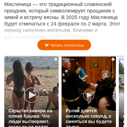
Масленица — это традиционный славянский
праздник, который символизирует прощание с
зимой и встречу весны. В 2025 году Масленица
будет отмечаться с 24 февраля по 2 марта. Этот
период наполнен весельем, блинами и
различными народными гуляньями.
Читать полностью
i
i
Скрытая камера на
Ролик длится
Э
пляже Крыма: Что
несколько секунд, а
о
люди вытворяют,
смеяться вы будете
с
когда их не видят...
долго
П