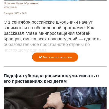
Школьники. Школа. Образование.
shedevrum.ai
8 августа 2026 в 17:05
С 1 сентября российские школьники начнут
заниматься по обновленной программе. Как
рассказал глава Минпросвещения Сергей
Кравцов, смысл всех нововведений — сделать
образовательное пространство страны по-
настоящему единым.
Читать полностью
Педофил убеждал россиянок умалчивать о
его приставаниях к их детям