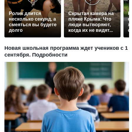
Ролик длится
Скрытая камера на
Н
несколько секунд, а
пляже Крыма: Что
о
смеяться вы будете
люди вытворяют,
х
долго
когда их не видят...
о
с
Новая школьная программа ждет учеников с 1
сентября. Подробности