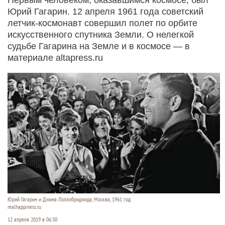
Юрий Гагарин. 12 апреля 1961 года советский
летчик-космонавт совершил полет по орбите
искусственного спутника Земли. О нелегкой
судьбе Гагарина на Земле и в космосе — в
материале altapress.ru
Юрий Гагарин и Джина Лоллобриджида, Москва, 1961 год
realhappiness.ru
12 апреля 2019 в 06:30