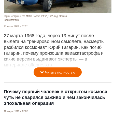
Юрий Гагарин и его Matra Bonnet Jet VS, 1965 год, Москва.
lubopytnosti.ru
27 марта 2019 в 07:02
27 марта 1968 года, через 13 минут после
вылета на тренировочном самолете, насмерть
разбился космонавт Юрий Гагарин. Как погиб
Гагарин, почему произошла авиакатастрофа и
какие версии выдвигают эксперты — в
материале altapress.ru.
Читать полностью
Почему первый человек в открытом космосе
чуть не сварился заживо и чем закончилась
эпохальная операция
18 марта 2019 в 07:02