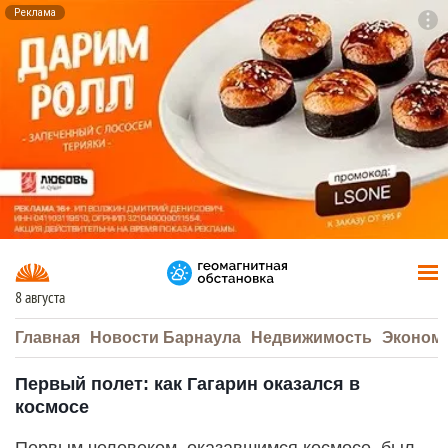
Реклама
To
F7
8 августа
Главная
Новости Барнаула
Недвижимость
Эконом
Первый полет: как Гагарин оказался в
космосе
Первым человеком, оказавшимся космосе, был