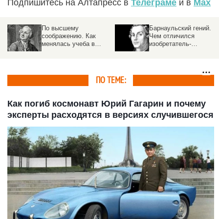
Подпишитесь на Алтапресс в
Телеграме
и в
Max
По высшему
Барнаульский гений.
соображению. Как
Чем отличился
менялась учеба в
изобретатель-
российских вузах на
революционер Иван
протяжении веков
Ползунов
ПО ТЕМЕ:
Как погиб космонавт Юрий Гагарин и почему
эксперты расходятся в версиях случившегося