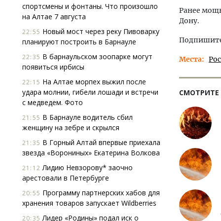
спортсмены и фонтаны. Что произошло
Ранее мощн
на Алтае 7 августа
Дону.
Новый мост через реку Пивоварку
22:55
Подпишитес
планируют построить в Барнауле
В барнаульском зоопарке могут
22:35
Места
Ро
появиться ирбисы
На Алтае морпех выжил после
22:15
удара молнии, гибели лошади и встречи
СМОТРИТЕ
с медведем. Фото
В Барнауле водитель сбил
21:55
женщину на зебре и скрылся
В Горный Алтай впервые приехала
21:35
звезда «Ворониных» Екатерина Волкова
Лидию Невзорову* заочно
21:12
арестовали в Петербурге
Программу партнерских хабов для
20:55
хранения товаров запускает Wildberries
Лидер «Родины» подал иск о
20:35