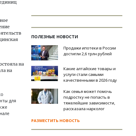
 единиц
вное
ение
оятельств
ПОЛЕЗНЫЕ НОВОСТИ
цинская
Продажи ипотеки в России
достигли 2,6 трлн рублей
остояла на
Какие алтайские товары и
ла на
услуги стали самыми
качественными в 2026 году
Как семья может помочь
ко
подростку не попасть в
нты для
тяжелейшие зависимости,
акже
рассказала нарколог
анале
РАЗМЕСТИТЬ НОВОСТЬ