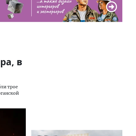
ра, в
бли трое
рганской