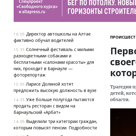
Директор автошколы на Алтае
16:05
ПРОИСШЕСТ
фиктивно обучал водителей
Перв
Солнечный фестиваль с милыми
15:35
разноцветными собаками и
своег
бесплатными «салонами красоты» для
них, проходит в Барнауле —
кото
фоторепортаж
Ларисе Долиной хотят
15:05
Трагедия п
предложить высокую должность в вузе
детей, кот
Уже больше полугода пытаются
области.
14:35
продать ресторан с видом на
барнаульский «Арбат»
Выделили три категории граждан,
14:05
которым повысят пенсии. Подробности