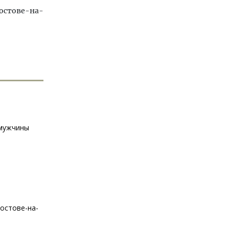
остове-на-
 мужчины
остове-на-