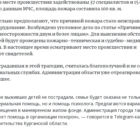
а месте происшествия задействованы 37 специалистов и 15
о данным МЧС, площадь пожара составила 100 кв. м.
льно предполагают, что причиной пожара стало неиспра
рудование. Возбуждено уголовное дело по статье «Причин
неосторожности двум и более лицам». Для выяснения обст
ей будут проведены пожарно-техническая и судебно-меди
. В настоящее время осматривают место происшествия и
т свидетелей.
традавшая в этой трагедии, считалась благополучной и не с
циальных службах. Администрация области уже отреагирова
шее.
е выживших детей не пострадали, семье будет оказана не толь
риальная помощь, но и помощь психолога. Предлагаются вариа
мещения в маневренном жилом фонде. Администрация города т
ет помощь в организации похорон», — говорится в Telegram-к
ительства Курганской области.