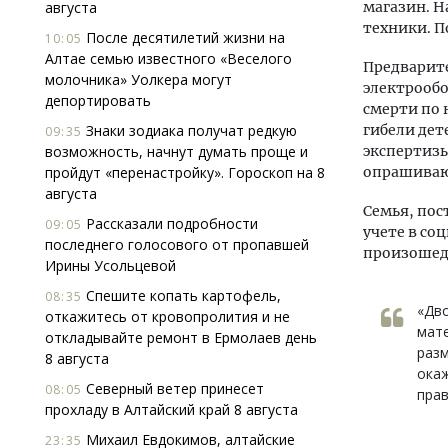
августа
магазин. Н
техники. П
После десятилетий жизни на
10:05
Алтае семью известного «Веселого
Предварите
молочника» Уолкера могут
электрообо
депортировать
смерти по 
Знаки зодиака получат редкую
гибели дет
09:35
возможность, начнут думать проще и
экспертизы
пройдут «перенастройку». Гороскоп на 8
опрашиваю
августа
Семья, пос
Рассказали подробности
09:05
учете в со
последнего голосового от пропавшей
произошед
Ирины Усольцевой
Спешите копать картофель,
08:35
«Дво
откажитесь от кровопролития и не
мате
откладывайте ремонт в Ермолаев день
раз
8 августа
окаж
Северный ветер принесет
08:05
прав
прохладу в Алтайский край 8 августа
Михаил Евдокимов, алтайские
23:35