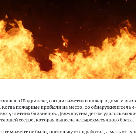
тектурный код начинается с
Ищем новые берега. Ген
ли. Мощение крупноформатными
«Жилищной инициативы»
тами становится новым
Гатилов — о том, как де
ндартом благоустройства
оставаться на плаву, ког
штормит
ОИТЕЛЬСТВО
СТРОИТЕЛЬСТВО
зошел в Шадринске, соседи заметили пожар в доме и выз
. Когда пожарные прибыли на место, то обнаружили тела 3
двух 4-летних близнецов. Двум другим детям удалось выжи
старшей сестре, которая вынесла четырехмесячного брата.
 тот момент не было, поскольку отец работал, а мать отлуч