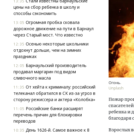
Стали известны барнаульские
13:35
цены на сбор ребенка в школу и
способы сэкономить
Огромная пробка сковала
13:05
дорожное движение на пути в Барнаул
через Старый мост. Что известно
Осенью некоторые школьники
12:35
отдохнут дольше, чем на зимних
Архи
праздниках
зем
пли
Барнаульский производитель
12:05
ста
продавал маргарин под видом
сливочного масла
СТР
Огонь.
От хейта к криминалу: российский
11:35
Unplash
телеканал обратился в СК из-за угроз в
сторону режиссера и актера «Колобка»
Пожар прои
спасателей
Российские банки расширят
11:05
ребенка и 
перечень причин для блокировки
благодаря 
переводов
День 1626-й. Самое важное к 8
Взрослых в
10:35