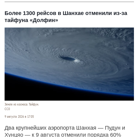
Более 1300 рейсов в Шанхае отменили из-за
тайфуна «Долфин»
Земля из космоса. Тайфун.
СС0
9 августа 2026 в 17:05
Два крупнейших аэропорта Шанхая — Пудун и
Хунцяо — к 9 августа отменили порядка 60%