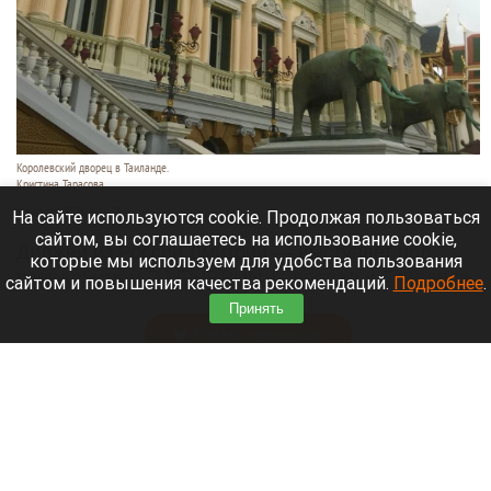
Королевский дворец в Таиланде.
Кристина Тарасова
9 августа 2026 в 15:35
На сайте используются cookie. Продолжая пользоваться
сайтом, вы соглашаетесь на использование cookie,
Диджей из России Дмитрий — выступает под
которые мы используем для удобства пользования
псевдонимом DJ FЫRРИN — пропал в Таиланде
сайтом и повышения качества рекомендаций.
Подробнее
.
после возникновения проблем с документами.
Принять
Читать полностью
Невероятный закат на Телецком озере снял
инспектор Алтайского заповедника. Фото