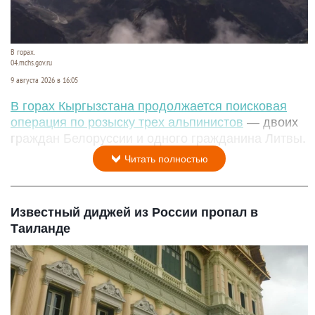
В горах.
04.mchs.gov.ru
9 августа 2026 в 16:05
В горах Кыргызстана продолжается поисковая
операция по розыску трех альпинистов
— двоих
граждан Белоруссии и одного гражданина Литвы.
Читать полностью
Известный диджей из России пропал в
Таиланде