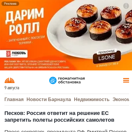
Реклама
To
F7
9 августа
Главная
Новости Барнаула
Недвижимость
Эконом
Песков: Россия ответит на решение ЕС
запретить полеты российских самолетов
Пресс-секретарь президента РФ Дмитрий Песков