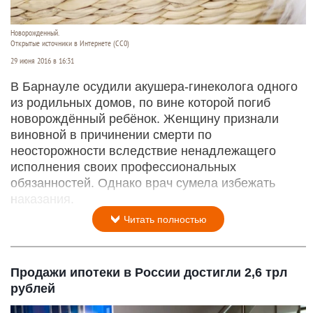
Новорожденный.
Открытые источники в Интернете (СС0)
29 июня 2016 в 16:31
В Барнауле осудили акушера-гинеколога одного
из родильных домов, по вине которой погиб
новорождённый ребёнок. Женщину признали
виновной в причинении смерти по
неосторожности вследствие ненадлежащего
исполнения своих профессиональных
обязанностей. Однако врач сумела избежать
наказания.
Читать полностью
Продажи ипотеки в России достигли 2,6 трл
рублей