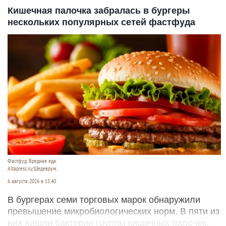
Кишечная палочка забралась в бургеры
нескольких популярных сетей фастфуда
Фастфуд. Вредная еда.
Altapress.ru/Шедеврум.
6 августа 2026 в 15:40
В бургерах семи торговых марок обнаружили
превышение микробиологических норм. В пяти из
них нашли бактерии группы кишечных палочек.