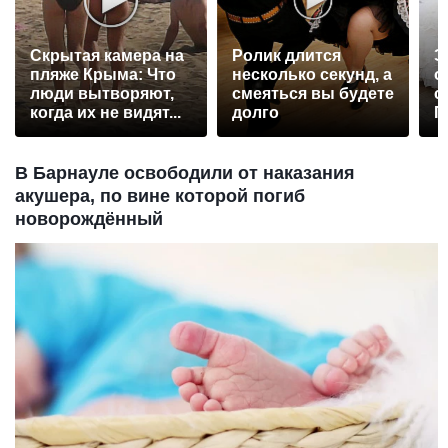
Скрытая камера на
Ролик длится
Э
пляже Крыма: Что
несколько секунд, а
о
люди вытворяют,
смеяться вы будете
с
когда их не видят...
долго
П
р
В Барнауле освободили от наказания
акушера, по вине которой погиб
новорождённый