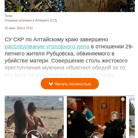
Топор.
Открытые источники в Интернете (СС0)
10 июня 2016 в 19:42
СУ СКР по Алтайскому краю завершено
расследование уголовного дела
в отношении 29-
летнего жителя Рубцовска, обвиняемого в
убийстве матери. Совершение столь жестокого
преступления мужчина объяснил обидой за то,
что мать не участвовала в его воспитании.
Читать полностью
i
i