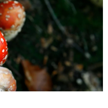
итектурных идей.
Ищем новые берега. Гендиректор
директор компании
«Жилищной инициативы» Юрий
тетике городов,
Гатилов — о том, как девелоперу
адах и развитии рынка
оставаться на плаву, когда рынок
штормит
ТВО
СТРОИТЕЛЬСТВО