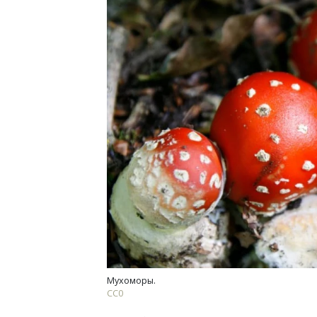
Смелость арх
Генеральный 
ЗИАС — об эс
трендах в фас
СТРОИТЕЛЬС
Мухоморы.
СС0