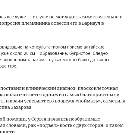
сь все хуже — он уже не мог ходить самостоятельно и
попросил племянника отвести его в Барнаул в
повидавшие на консультативном приеме алтайские
 уже около 20 см – образование, бугристое, бледно-
 и зловонным запахом – ну как можно было до такого
оцентре.
 поставили клинический диагноз: плоскоклеточная
ака кожи считается одним из самых благоприятных в
т, и врачи успевают его вовремя «поймать», отметила
рина Захарова.
ной помощи, у Сергея начались необратимые
 словами, рак «подъел» кость с двух сторон. В таком
чности.