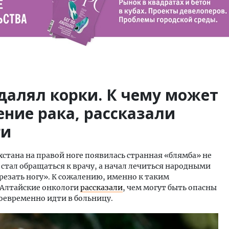
далял корки. К чему может
ние рака, рассказали
ги
ахстана на правой ноге появилась странная «блямба» не
стал обращаться к врачу, а начал лечиться народными
трезать ногу». К сожалению, именно к таким
 Алтайские онкологи
рассказали
, чем могут быть опасны
оевременно идти в больницу.