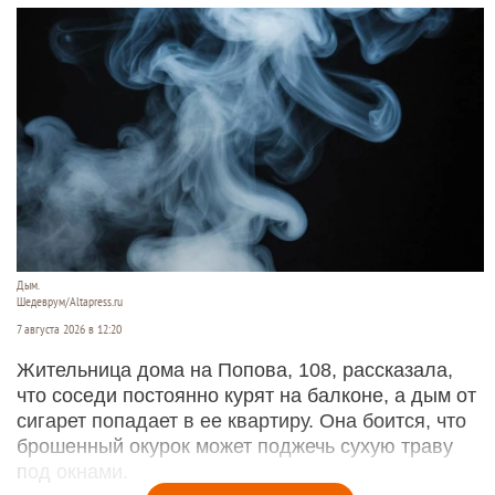
Дым.
Шедеврум/Altapress.ru
7 августа 2026 в 12:20
Жительница дома на Попова, 108, рассказала,
что соседи постоянно курят на балконе, а дым от
сигарет попадает в ее квартиру. Она боится, что
брошенный окурок может поджечь сухую траву
под окнами.