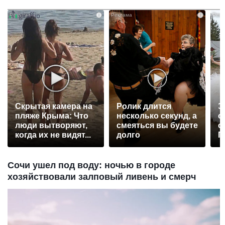
i
i
Скрытая камера на
Ролик длится
Э
пляже Крыма: Что
несколько секунд, а
о
люди вытворяют,
смеяться вы будете
с
когда их не видят...
долго
П
р
Сочи ушел под воду: ночью в городе
хозяйствовали залповый ливень и смерч