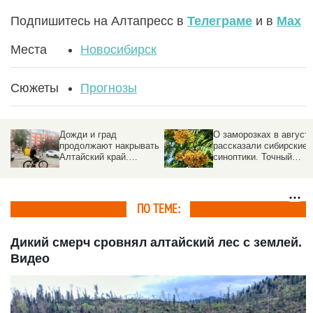
Подпишитесь на Алтапресс в
Телеграме
и в
Max
Места
Новосибирск
Сюжеты
Прогнозы
Дожди и град
О заморозках в август
продолжают накрывать
рассказали сибирские
Алтайский край.
синоптики. Точный
Прогноз погоды на 5
прогноз
августа
ПО ТЕМЕ:
Дикий смерч сровнял алтайский лес с землей.
Видео