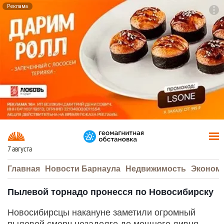
Реклама
To
F7
7 августа
Главная
Новости Барнаула
Недвижимость
Эконом
Пылевой торнадо пронесся по Новосибирску
Новосибирсцы накануне заметили огромный
пылевой смерч незадолго до мощного ливня,