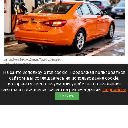
Автомобиль. Бензин. Дизель. Топливо. Заправка.
Алиса AI / Altapress.ru
29 июля 2026 в 22:40
На сайте используются cookie. Продолжая пользоваться
сайтом, вы соглашаетесь на использование cookie,
Суд отменил постановление о нарушении
которые мы используем для удобства пользования
парковки, выписанное с помощью планшета.
сайтом и повышения качества рекомендаций.
Подробнее
.
Высшая инстанция пояснила: если камерой
Принять
управляет человек, то фиксация не считается
автоматической.
Читать полностью