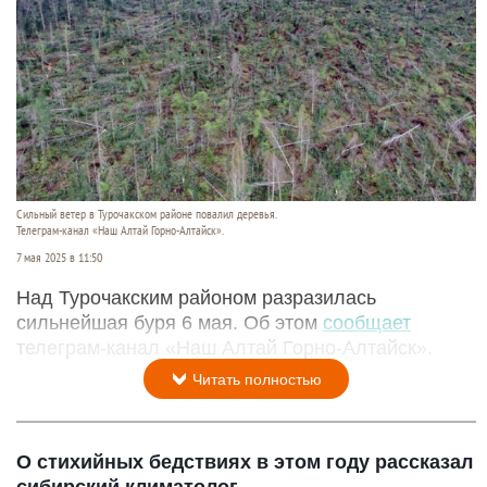
Сильный ветер в Турочакском районе повалил деревья.
Телеграм-канал «Наш Алтай Горно-Алтайск».
7 мая 2025 в 11:50
Над Турочакским районом разразилась
сильнейшая буря 6 мая. Об этом
сообщает
телеграм-канал «Наш Алтай Горно-Алтайск».
Читать полностью
О стихийных бедствиях в этом году рассказал