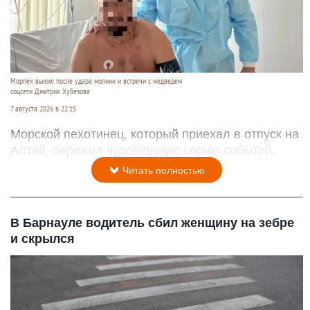
Морпех выжил после удара молнии и встречи с медведем
соцсети Дмитрия Хубезова
7 августа 2026 в 22:15
Морской пехотинец, который приехал в отпуск на
Алтай, пережил чудовищную серию событий.
Читать полностью
В Барнауле водитель сбил женщину на зебре
и скрылся