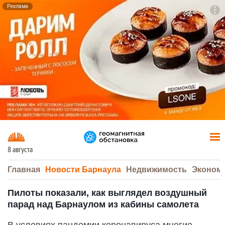
Реклама
To
F7
8 августа
Главная
Новости Барнаула
Недвижимость
Эконом
Пилоты показали, как выглядел воздушный
парад над Барнаулом из кабины самолета
В условиях пандемии коронавируса многие