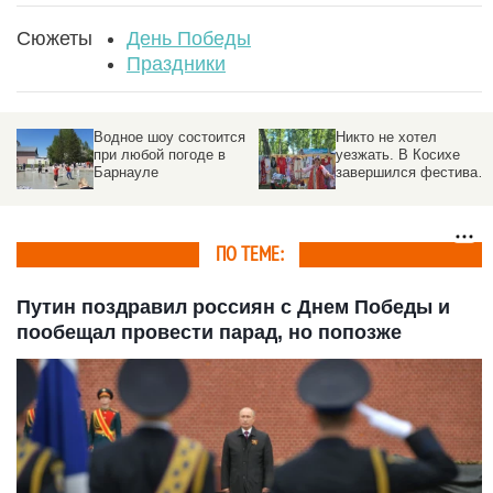
Сюжеты
День Победы
Праздники
я
Никто не хотел
«Мы одна большая
уезжать. В Косихе
семья». В День России
завершился фестиваль
на Алтае прошел
Роберта
фестиваль единства
Рождественского
культур
ПО ТЕМЕ:
Путин поздравил россиян с Днем Победы и
пообещал провести парад, но попозже