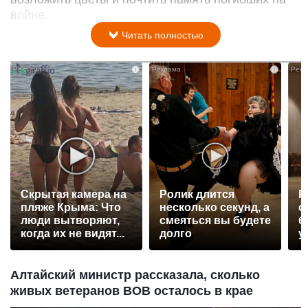
войне.
Читать полностью
i
i
Скрытая камера на
Ролик длится
Р
пляже Крыма: Что
несколько секунд, а
с
люди вытворяют,
смеяться вы будете
б
когда их не видят...
долго
у
Алтайский министр рассказала, сколько
живых ветеранов ВОВ осталось в крае