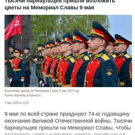
Тысячи барнаульцев пришли возложить
цветы на Мемориал Славы 9 мая
Возложение цветов на Мемориале Славы. 9 мая 2019 год.
Ирина Пергаева, altapress.ru.
9 мая 2019 в 12:25
9 мая по всей стране празднуют 74-ю годовщину
окончания Великой Отечественной войны. Тысячи
барнаульцев пришли на Мемориал Славы, чтобы
возложить цветы и почтить память погибших на