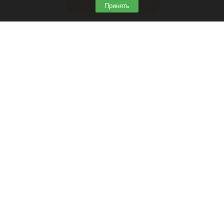
Читать полностью
Принять
Программу партнерских хабов для хранения
товаров запускает Wildberries
Wildberries.
Кристина Тарасова
7 августа 2026 в 20:55