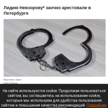
Лидию Невзорову* заочно арестовали в
Петербурге
Наручники. Арест.
Анна Зайкова
7 августа 2026 в 21:12
На сайте используются cookie. Продолжая пользоваться
сайтом, вы соглашаетесь на использование cookie,
Приморский районный суд Санкт-Петербурга
которые мы используем для удобства пользования
заочно заключил Лидию Невзорову* под стражу.
сайтом и повышения качества рекомендаций.
Подробнее
.