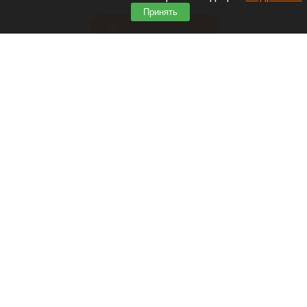
деятельность.
Принять
Читать полностью
Больница и медучреждения на Алтае
получили пять новых автомобилей
Больница и медучреждения на Алтае получили пять новых автомобилей
max.ru/tomenko_22