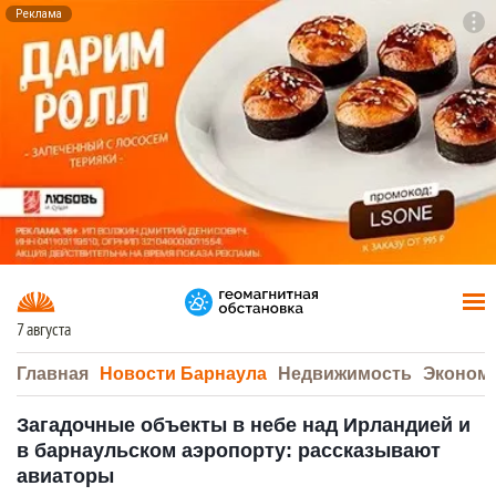
Реклама
To
F7
7 августа
Главная
Новости Барнаула
Недвижимость
Эконом
Загадочные объекты в небе над Ирландией и
в барнаульском аэропорту: рассказывают
авиаторы