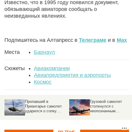
Известно, что в 1995 году появился документ,
обязывающий авиаторов сообщать о
неизведанных явлениях.
Подпишитесь на Алтапресс в
Телеграме
и в
Max
Места
Барнаул
Сюжеты
Авиакомпании
Авиапредприятия и аэропорты
Космос
Пропавший в
Грузовой самолет
Приангарье самолет
столкнулся с
ударился о сопку.
неопознанным
Подробности ЧП
объектом над
аэропортом