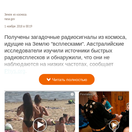
Земля из космоса.
nasa.gov
1 ноября 2018 в 00:19
Получены загадочные радиосигналы из космоса,
идущие на Землю "всплесками". Австралийские
исследователи изучили источники быстрых
радиовсплесков и обнаружили, что они не
наблюдаются на низких частотах, сообщает
Phys.org
.
Читать полностью
i