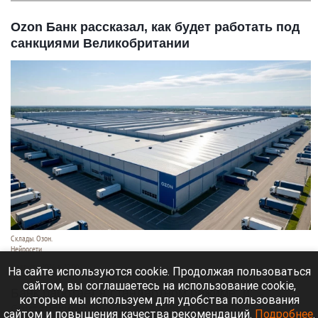
Ozon Банк рассказал, как будет работать под
санкциями Великобритании
Склады. Озон.
Нейросети
6 августа 2026 в 22:00
На сайте используются cookie. Продолжая пользоваться
сайтом, вы соглашаетесь на использование cookie,
Банк работает в стандартном режиме, и
которые мы используем для удобства пользования
британские санкции не влияют на его
сайтом и повышения качества рекомендаций.
Подробнее
.