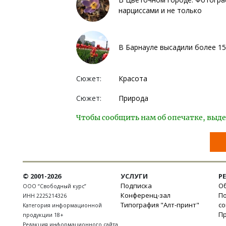
нарциссами и не только
В Барнауле высадили более 15
Сюжет:
Красота
Сюжет:
Природа
Чтобы сообщить нам об опечатке, выде
© 2001-2026
УСЛУГИ
Р
Подписка
Об
ООО “Свободный курс”
Конференц-зал
П
ИНН 2225214326
Типография "Алт-принт"
с
Категория информационной
П
продукции 18+
Редакция информационного сайта