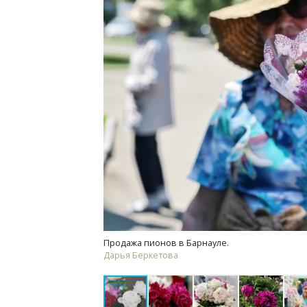
Смел
Ген
ЗИАС
трен
СТР
Продажа пионов в Барнауле.
Дарья Беркетова