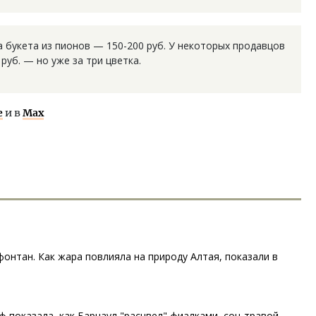
а букета из пионов — 150-200 руб. У некоторых продавцов
руб. — но уже за три цветка.
е
и в
Max
фонтан. Как жара повлияла на природу Алтая, показали в
 показала, как Барнаул "расцвел" фиалками, сон-травой,