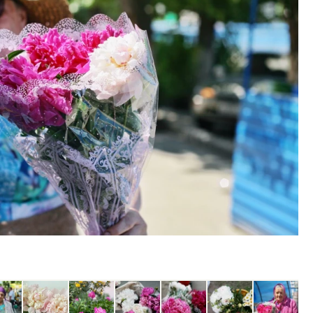
ость архитектурных идей.
Архитектурный код начин
еральный директор компании
земли. Мощение крупно
 — об эстетике городов,
плитами становится нов
дах в фасадах и развитии рынка
стандартом благоустрой
ОИТЕЛЬСТВО
СТРОИТЕЛЬСТВО