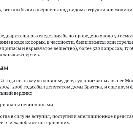
, все они были совершены под видом сотрудников милици
редварительного следствия было проведено около 50 осмо
ий (в ходе которых, в частности, были изъяты огнестрель
еприпасы и взрывчатое вещество), более 320 допросов, 17 
ложных экспертиз.
ан
021 года по этому уголовному делу суд присяжных вынес Мо
2004-2008 годах был депутатом думы Братска, и еще двум
льный вердикт.
признаны невиновными.
огда в силу не вступил, поступили апелляционное предста
еля и жалобы от потерпевших.