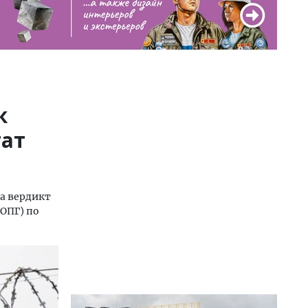
к
тат
а вердикт
ОПГ) по