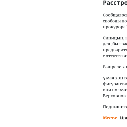
Расстр
Сообщалось
свободы по
прокурора 
Синицын, к
дел, был за
предварите
с отсутств
В апреле 2
5 мая 2011
фигурантам
они получи
Верховного
Подпишитес
Места
Ир