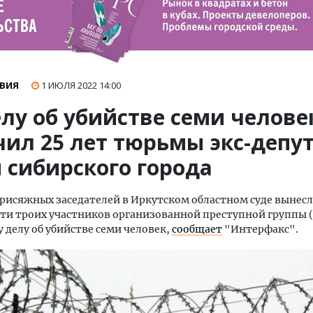
ВИЯ
1 ИЮЛЯ 2022
14:00
лу об убийстве семи челове
чил 25 лет тюрьмы экс-депу
 сибирского города
рисяжных заседателей в Иркутском областном суде вынесл
ти троих участников организованной преступной группы (
 делу об убийстве семи человек,
сообщает
"Интерфакс".