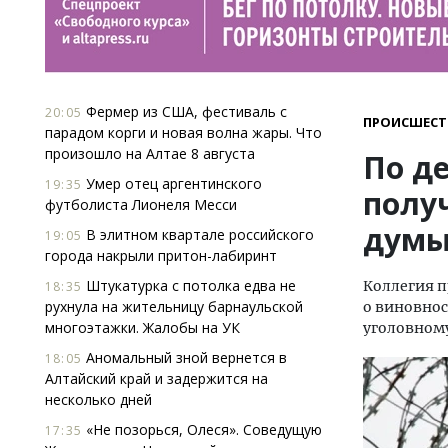
Фермер из США, фестиваль с
20:05
ПРОИСШЕСТ
парадом корги и новая волна жары. Что
произошло на Алтае 8 августа
По де
Умер отец аргентинского
19:35
полу
футболиста Лионеля Месси
думы
В элитном квартале российского
19:05
города накрыли притон-лабиринт
Штукатурка с потолка едва не
Коллегия п
18:35
рухнула на жительницу барнаульской
о виновнос
многоэтажки. Жалобы на УК
уголовному
Аномальный зной вернется в
18:05
Алтайский край и задержится на
несколько дней
«Не позорься, Олеся». Соведущую
17:35