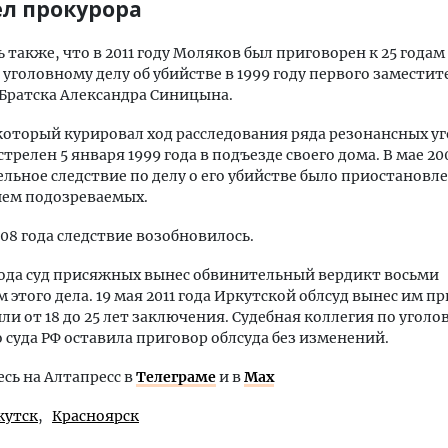
ел прокурора
 также, что в 2011 году Моляков был приговорен к 25 года
 уголовному делу об убийстве в 1999 году первого заместит
Братска Александра Синицына.
оторый курировал ход расследования ряда резонансных у
стрелен 5 января 1999 года в подъезде своего дома. В мае 20
льное следствие по делу о его убийстве было приостановле
ием подозреваемых.
008 года следствие возобновилось.
 года суд присяжных вынес обвинительный вердикт восьми
 этого дела. 19 мая 2011 года Иркутской облсуд вынес им п
ли от 18 до 25 лет заключения. Судебная коллегия по угол
 суда РФ оставила приговор облсуда без изменений.
ь на Алтапресс в
Телеграме
и в
Max
кутск
Красноярск