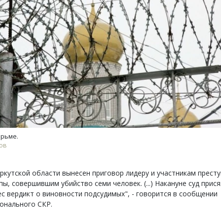
тектурный код начинается с
Ищем новые берега. Ген
ли. Мощение крупноформатными
«Жилищной инициативы»
тами становится новым
Гатилов — о том, как де
ндартом благоустройства
оставаться на плаву, ког
штормит
ОИТЕЛЬСТВО
юрьме.
СТРОИТЕЛЬСТВО
ов
ркутской области вынесен приговор лидеру и участникам прест
пы, совершившим убийство семи человек. (...) Накануне суд прис
с вердикт о виновности подсудимых", - говорится в сообщении
онального СКР.