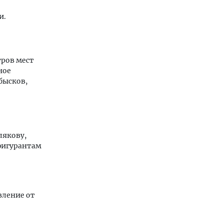
и.
тров мест
ное
обысков,
лякову,
 фигурантам
вление от