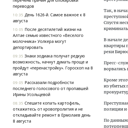
перечень причин для блокировки
переводов
Так, в нач
День 1626-й. Самое важное к 8
10:35
преступной
августа
Спустя нес
криминаль
После десятилетий жизни на
10:05
Алтае семью известного «Веселого
В начале д
молочника» Уолкера могут
квартиры п
депортировать
реки Бирюс
Знаки зодиака получат редкую
09:35
возможность, начнут думать проще и
Пресс-служ
пройдут «перенастройку». Гороскоп на 8
ворвались 
августа
Кроме этог
Рассказали подробности
09:05
из убитых 
последнего голосового от пропавшей
прокуратур
Ирины Усольцевой
Спешите копать картофель,
Преступная
08:35
откажитесь от кровопролития и не
полиции и 
откладывайте ремонт в Ермолаев день
По данным 
8 августа
потерпевши