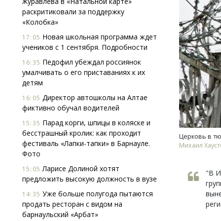
Журавлева в «Натальной карте»
раскритиковали за поддержку
«Колобка»
Новая школьная программа ждет
17:05
учеников с 1 сентября. Подробности
Педофил убеждал россиянок
16:35
умалчивать о его приставаниях к их
детям
Смелость архитектурных идей.
Архи
Генеральный директор компании
зем
Директор автошколы на Алтае
16:05
ЗИАС — об эстетике городов,
пли
фиктивно обучал водителей
трендах в фасадах и развитии рынка
ста
Парад корги, шпицы в коляске и
15:35
СТРОИТЕЛЬСТВО
СТР
бесстрашный кролик: как проходит
Церковь в т
фестиваль «Лапки-тапки» в Барнауле.
Михаил Хауст
Фото
Ларисе Долиной хотят
15:05
"В И
предложить высокую должность в вузе
груп
Уже больше полугода пытаются
выне
14:35
продать ресторан с видом на
реги
барнаульский «Арбат»