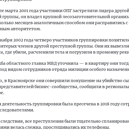
але марта 2001 года участники ОПГ застрелили лидера друго
 группы, он владел крупной лесозаготовительной организ
колько месяцев аналогичным способом они расправились с
ным авторитетом.
екабря 2002 года четверо участников группировки похитил
ятерых членов другой преступной группы. Они их вывезли 
а, где убили, расчленили тела и погрузили в промоину реки
ба областного главка МВД уточнила — в квартиру они тогд
под видом сотрудников отряда милиции особого назначен
о, в Красноярске они совершили покушение на убийство сы
представителей бизнес-сообщества, сообщили в регионал
е.
 деятельность группировки была пресечена в 2018 году со
следователями.
следствия, все преступления были тщательно спланирован
ми велась слежка, прослушивались их телефоны.