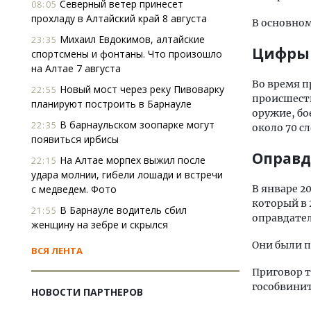
Северный ветер принесет
08:05
прохладу в Алтайский край 8 августа
В основном
Михаил Евдокимов, алтайские
23:35
Цифры
спортсмены и фонтаны. Что произошло
на Алтае 7 августа
Во время п
Новый мост через реку Пивоварку
22:55
происшеств
планируют построить в Барнауле
оружие, бо
В барнаульском зоопарке могут
22:35
около 70 с
появиться ирбисы
Оправд
На Алтае морпех выжил после
22:15
удара молнии, гибели лошади и встречи
с медведем. Фото
В январе 2
который в 
В Барнауле водитель сбил
21:55
оправдате
женщину на зебре и скрылся
Они были 
ВСЯ ЛЕНТА
Приговор т
гособвинит
НОВОСТИ ПАРТНЕРОВ