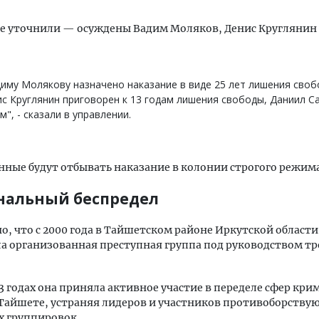
е уточнили — осуждены Вадим Моляков, Денис Круглянин
иму Молякову назначено наказание в виде 25 лет лишения своб
с Круглянин приговорен к 13 годам лишения свободы, Даниил Са
м", - сказали в управлении.
нные будут отбывать наказание в колонии строгого режима
альный беспредел
о, что с 2000 года в Тайшетском районе Иркутской области
а организованная преступная группа под руководством т
3 годах она приняла активное участие в переделе сфер кр
Тайшете, устраняя лидеров и участников противоборств
х группировок.