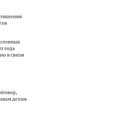
м лишения
еля
головных
01 года
но в связи
риговор,
овным делам