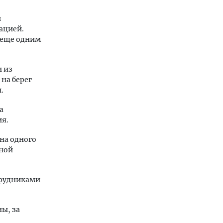
й
ацией.
 еще одним
и из
на берег
.
а
ия.
на одного
ьной
трудниками
ы, за