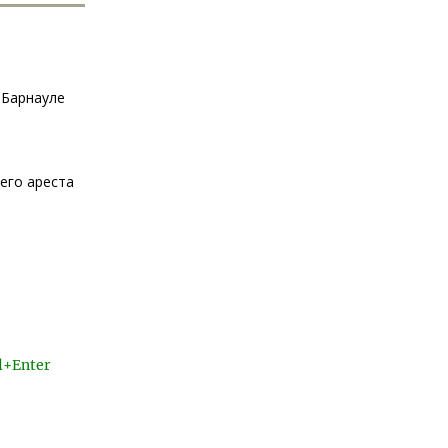
 Барнауле
его ареста
l+Enter