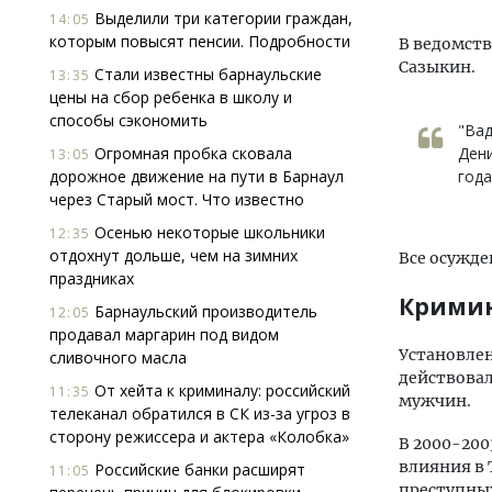
Выделили три категории граждан,
14:05
которым повысят пенсии. Подробности
В ведомств
Сазыкин.
Стали известны барнаульские
13:35
цены на сбор ребенка в школу и
способы сэкономить
"Вад
Огромная пробка сковала
Дени
13:05
дорожное движение на пути в Барнаул
года
через Старый мост. Что известно
Осенью некоторые школьники
12:35
отдохнут дольше, чем на зимних
Все осужде
праздниках
Кримин
Барнаульский производитель
12:05
продавал маргарин под видом
Установлен
сливочного масла
действовал
От хейта к криминалу: российский
11:35
мужчин.
телеканал обратился в СК из-за угроз в
сторону режиссера и актера «Колобка»
В 2000-200
влияния в 
Российские банки расширят
11:05
преступны