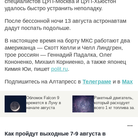
специалистов ЦУП-Москва и ЦУП-Хьюстон
удалось быстро устранить неполадку.
После бессонной ночи 13 августа астронавтам
дадут поспать подольше.
В настоящее время на борту МКС работают два
американца — Скотт Келли и Челл Линдгрен,
трое россиян — Геннадий Падалка, Олег
Кононенко, Михаил Корниенко, а также японец
Кимия Юи, пишет
polit.ru
.
Подпишитесь на Алтапресс в
Телеграме
и в
Max
Обломок Falcon 9
Ракетный двигатель,
врежется в Луну в
который расходует
начале августа
всего 1 кг топлива за 6
минут
Как пройдут выходные 7-9 августа в