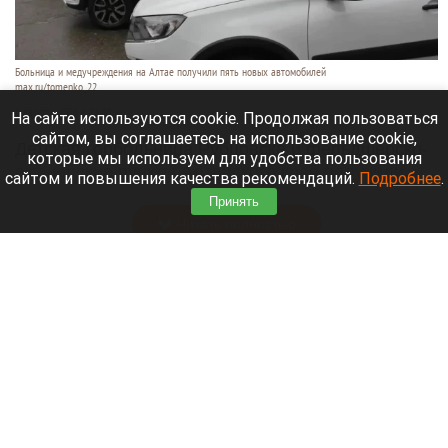
Больница и медучреждения на Алтае получили пять новых автомобилей
max.ru/tomenko_22
6 августа 2026 в 21:40
На сайте используются cookie. Продолжая пользоваться
сайтом, вы соглашаетесь на использование cookie,
Детская горбольница Рубцовска и фельдшерско-
которые мы используем для удобства пользования
акушерские пункты Алтайского края получили
сайтом и повышения качества рекомендаций.
Подробнее
.
пять новых машин.
Принять
Читать полностью
В Барнауле на этапах Кубка России по
шахматам прошли шесть туров