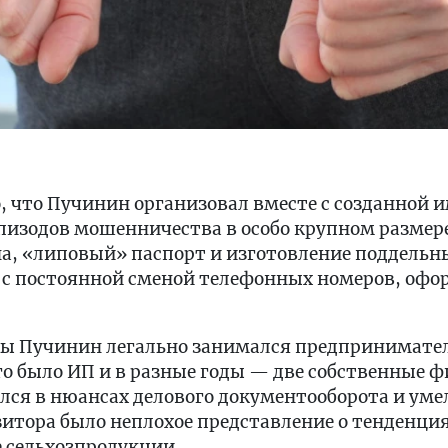
о, что Пучинин организовал вместе с созданной 
пизодов мошенничества в особо крупном размере
 «липовый» паспорт и изготовление поддельн
 с постоянной сменой телефонных номеров, офо
годы Пучинин легально занимался предпринимате
го было ИП и в разные годы — две собственные 
ся в нюансах делового документооборота и умел
зитора было неплохое представление о тенденция
 сельхозпродукции.