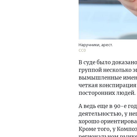
Наручники, арест.
СС0
В суде было доказан
группой несколько э
вымышленные имена,
четкая конспирация
посторонних людей.
А ведь еще в 90-е 
деятельностью, у не
хорошо ориентировал
Кроме того, у Компо
региональном рынке