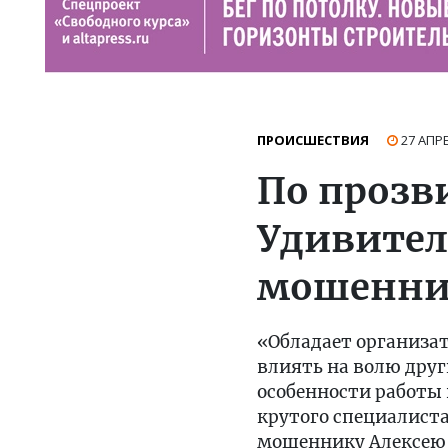
ПРОИСШЕСТВИЯ
27 АПР
По прозв
Удивител
мошенник
«Обладает организа
влиять на волю дру
особенности работы 
крутого специалиста
мошеннику Алексею 