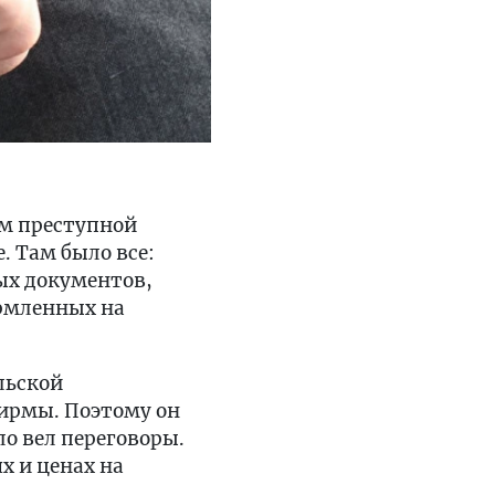
им преступной
. Там было все:
ых документов,
рмленных на
льской
фирмы. Поэтому он
о вел переговоры.
х и ценах на