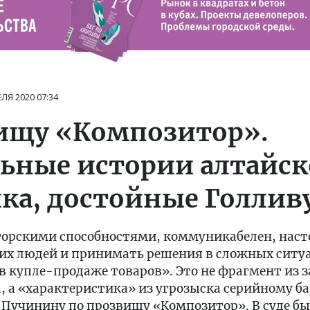
ЕЛЯ 2020
07:34
ищу «Композитор».
ьные истории алтайск
а, достойные Голлив
торскими способностями, коммуникабелен, наст
гих людей и принимать решения в сложных ситуа
в купле-продаже товаров». Это не фрагмент из 
, а «характеристика» из угрозыска серийному б
Пучинину по прозвищу «Композитор». В суде бы