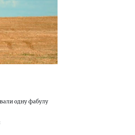
овали одну фабулу
: