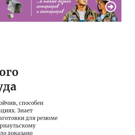
ого
уда
ойчив, способен
циях. Знает
заготовки для резюме
арнаульскому
ло доказано