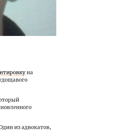
ентировку
на
худощавого
который
ановленного
Один из адвокатов,