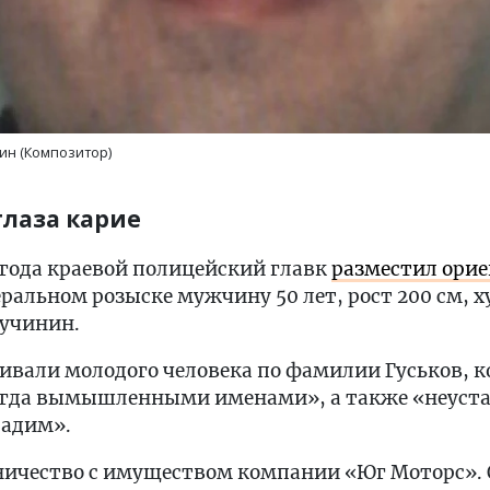
н (Композитор)
глаза карие
7 года краевой полицейский главк
разместил ори
ральном розыске мужчину 50 лет, рост 200 см, 
Пучинин.
кивали молодого человека по фамилии Гуськов, 
егда вымышленными именами», а также «неуст
Вадим».
ничество с имуществом компании «Юг Моторс». 