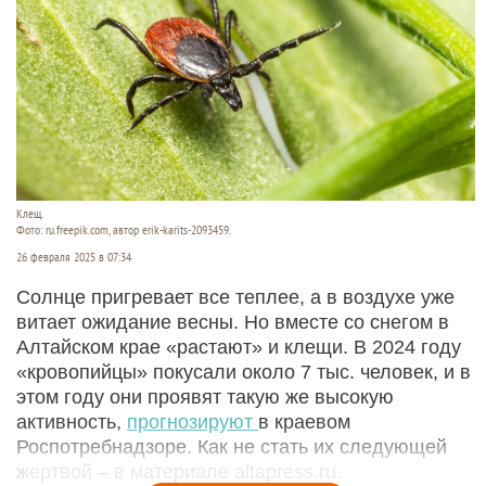
Клещ.
Фото: ru.freepik.com, автор erik-karits-2093459.
26 февраля 2025 в 07:34
Солнце пригревает все теплее, а в воздухе уже
витает ожидание весны. Но вместе со снегом в
Алтайском крае «растают» и клещи. В 2024 году
«кровопийцы» покусали около 7 тыс. человек, и в
этом году они проявят такую же высокую
активность,
прогнозируют
в краевом
Роспотребнадзоре. Как не стать их следующей
жертвой – в материале altapress.ru.