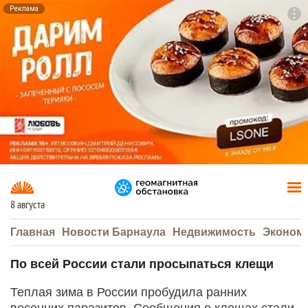
Реклама
To
F7
8 августа
Главная
Новости Барнаула
Недвижимость
Эконом
По всей России стали просыпаться клещи
Теплая зима в России пробудила ранних
весенних паразитов. Сообщения о клещах стали