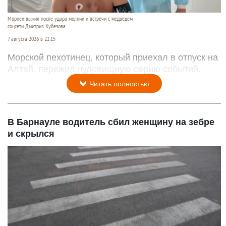
Морпех выжил после удара молнии и встречи с медведем
соцсети Дмитрия Хубезова
7 августа 2026 в 22:15
Морской пехотинец, который приехал в отпуск на
Алтай, пережил чудовищную серию событий.
Читать полностью
В Барнауле водитель сбил женщину на зебре
и скрылся