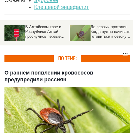
Сюжеты
Здоровье
Клещевой энцефалит
В Алтайском крае и
До первых проталин.
Республике Алтай
Когда нужно начинать
проснулись первые
готовиться к сезону
клещи
клещей в Алтайском
крае
ПО ТЕМЕ:
О раннем появлении кровососов
предупредили россиян