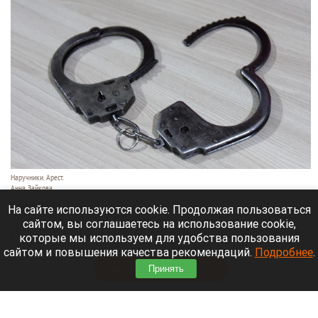
Наручники. Арест.
Анна Зайкова
7 августа 2026 в 21:12
На сайте используются cookie. Продолжая пользоваться
сайтом, вы соглашаетесь на использование cookie,
Приморский районный суд Санкт-Петербурга
которые мы используем для удобства пользования
заочно заключил Лидию Невзорову* под стражу.
сайтом и повышения качества рекомендаций.
Подробнее
.
Читать полностью
Принять