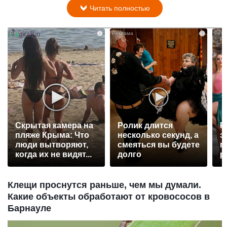
Читать полностью
i
i
Скрытая камера на
Ролик длится
Р
пляже Крыма: Что
несколько секунд, а
э
люди вытворяют,
смеяться вы будете
п
когда их не видят...
долго
р
Клещи проснутся раньше, чем мы думали.
Какие объекты обработают от кровососов в
Барнауле