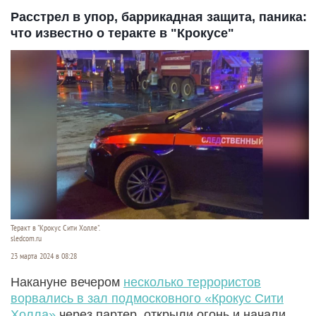
Расстрел в упор, баррикадная защита, паника:
что известно о теракте в "Крокусе"
Теракт в "Крокус Сити Холле".
sledcom.ru
23 марта 2024 в 08:28
Накануне вечером
несколько террористов
ворвались в зал подмосковного «Крокус Сити
Холла»
через партер, открыли огонь и начали