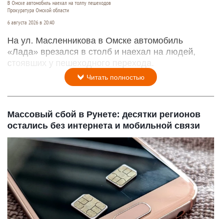
В Омске автомобиль наехал на толпу пешеходов
Прокуратура Омской области
6 августа 2026 в 20:40
На ул. Масленникова в Омске автомобиль
«Лада» врезался в столб и наехал на людей,
стоявших у пешеходного перехода.
Читать полностью
Массовый сбой в Рунете: десятки регионов
остались без интернета и мобильной связи