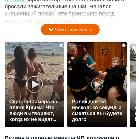
бросали зажигательные шашки. Начался
сильнейший пожар. Это произошло перед
концертом группы «Пикник».
Читать полностью
i
i
Скрытая камера на
Ролик длится
Э
пляже Крыма: Что
несколько секунд, а
о
люди вытворяют,
смеяться вы будете
с
когда их не видят...
долго
П
р
Путину в первые минуты ЧП доложили о