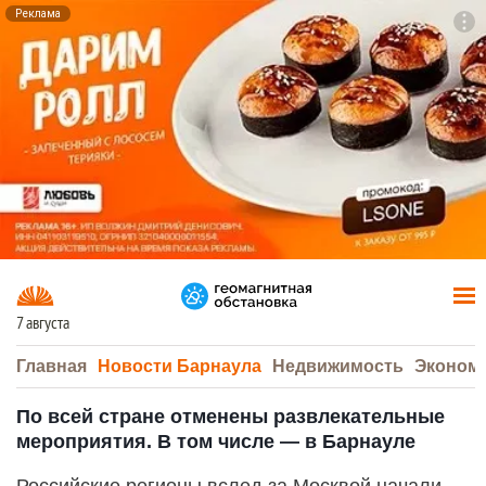
Реклама
To
F7
7 августа
Главная
Новости Барнаула
Недвижимость
Эконом
По всей стране отменены развлекательные
мероприятия. В том числе — в Барнауле
Российские регионы вслед за Москвой начали