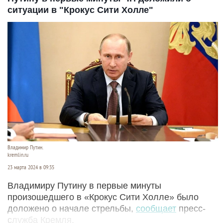
ситуации в "Крокус Сити Холле"
Владимир Путин.
kremlin.ru
23 марта 2024 в 09:35
Владимиру Путину в первые минуты
произошедшего в «Крокус Сити Холле» было
доложено о начале стрельбы,
сообщает
пресс-
служба Кремля.