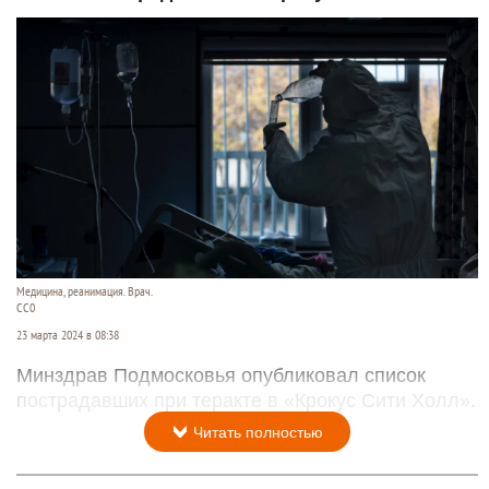
Медицина, реанимация. Врач.
CC0
23 марта 2024 в 08:38
Минздрав Подмосковья опубликовал список
пострадавших при теракте в «Крокус Сити Холл».
Читать полностью