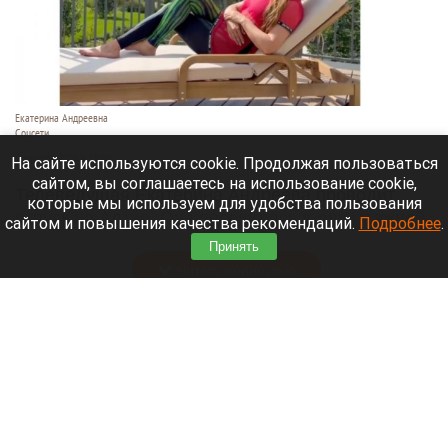
Екатерина Андреевна
Соцсети
6 августа 2026 в 19:00
На сайте используются cookie. Продолжая пользоваться
сайтом, вы соглашаетесь на использование cookie,
Телеведущая Екатерина Андреева проводит
которые мы используем для удобства пользования
отпуск на Алтае. Она поселилась в двухэтажной
сайтом и повышения качества рекомендаций.
Подробнее
.
вилле с видом на горы у реки Катунь.
Принять
Читать полностью
Медведю Мише в барнаульском зоопарке
устроили освежающий душ в жару. Видео