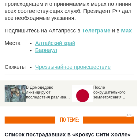
происходящем и о принимаемых мерах по линии
всех соответствующих служб. Президент РФ дал
все необходимые указания.
Подпишитесь на Алтапресс в
Телеграме
и в
Max
Места
Алтайский край
Барнаул
Сюжеты
Чрезвычайное происшествие
В Домодедово
После
ликвидируют
сокрушительного
последствия разлива
землетрясения
химикатов после атаки
произошел взрыв в
БПЛА . Что известно
японском торговом
центре
ПО ТЕМЕ:
Список пострадавших в «Крокус Сити Холле»