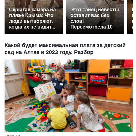
Скрытая камера на
Этот танец невесты
Р
пляже Крыма: Что
оставит вас без
н
люди вытворяют,
слов!
с
когда их не видят...
Пересмотрела 10
д
раз
Какой будет максимальная плата за детский
сад на Алтае в 2023 году. Разбор
Детский сад.