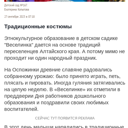
Детский сад №167.
Екатерина Копытова
27 сентября 2023 в 07:18
Традиционные костюмы
Этнокультурное образование в детском садике
"Веселинка" дается на основе традиций
переселенцев Алтайского края. А потому мимо не
проходит ни один народный праздник.
На Оспожинки древние славяне радовались
собранному урожаю: было принято играть, петь,
плясать и пировать. Иногда гуляния затягивались
на целую неделю. В «Веселинке» их отметили в
преддверии Дня работников дошкольного
образования и поздравили своих любимых
воспитателей.
В этот день малыши нарядились в традиционные