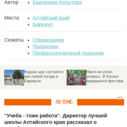
Автор
Екатерина Копытова
Места
Алтайский край
Барнаул
Сюжеты
Образование
Праздники
Профессиональный праздник
я
Никто не хотел
«Мы одна большая
уезжать. В Косихе
семья». В День России
завершился фестиваль
на Алтае прошел
Роберта
фестиваль единства
Рождественского
культур
ПО ТЕМЕ:
"Учеба - тоже работа". Директор лучшей
школы Алтайского края рассказал о