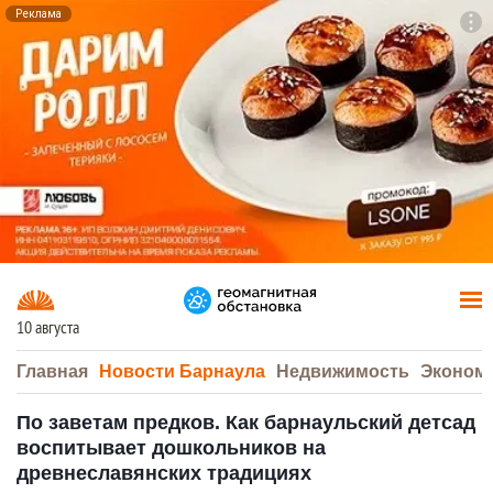
Реклама
To
F7
10 августа
Главная
Новости Барнаула
Недвижимость
Эконом
По заветам предков. Как барнаульский детсад
воспитывает дошкольников на
древнеславянских традициях