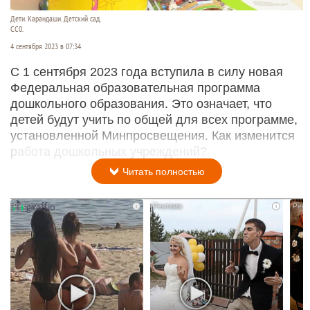
Дети. Карандаши. Детский сад.
СС0.
4 сентября 2023 в 07:34
С 1 сентября 2023 года вступила в силу новая
Федеральная образовательная программа
дошкольного образования. Это означает, что
детей будут учить по общей для всех программе,
установленной Минпросвещения. Как изменится
работа дошкольных учреждений?
Читать полностью
i
i