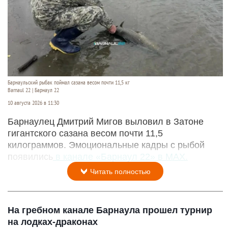
Барнаульский рыбак поймал сазана весом почти 11,5 кг
Barnaul 22 | Барнаул 22
10 августа 2026 в 11:30
Барнаулец Дмитрий Мигов выловил в Затоне
гигантского сазана весом почти 11,5
килограммов. Эмоциональные кадры с рыбой
появились
в канале «Барнаул 22» в MAX.
Читать полностью
На гребном канале Барнаула прошел турнир
на лодках-драконах