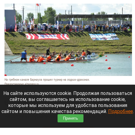
На гребном канале Барнаула прошел турнир на лодках-драконах.
Предоставлено altapress.ru
10 августа 2026 в 10:50
На сайте используются cookie. Продолжая пользоваться
сайтом, вы соглашаетесь на использование cookie,
В День физкультурника, 8 августа, на гребном
которые мы используем для удобства пользования
канале Барнаула состоялся зрелищный турнир
сайтом и повышения качества рекомендаций.
Подробнее
.
на лодках-драконах. Почти 40 команд боролись
Принять
за «Кубок Начальника Западно-Сибирской РЖД».
Читать полностью