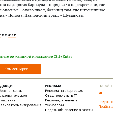
ня на дорогах Барнаула - порядка 40 перекрестков, где
е опасные - около школ, больниц там, где интенсивное
а - Попова, Павловский тракт - Шумакова.
е
и в
Max
лите ее мышкой и нажмите Ctrl+Enter
Комментарии
ЕДАКЦИЯ
РЕКЛАМА
ЧИТАЙТЕ
ратная связь
Реклама на altapress.ru
ользовательское
Отдел рекламы в ТГ
оглашение
Рекомендательные
Задать 
равила комментирования
технологии
Прайс на
Подать объявление в газеты