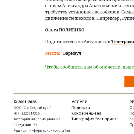
словам Александра Анатольевича, сегод
требуется установка светофоров. Самы
движение пешеходов. Например, Гущин
Ольга ПОЛИЕНКО.
Подпишитесь на Алтапресс в
Телеграм
Места
Барнаул
Чтобы сообщить нам об опечатке, выде
© 2001-2026
УСЛУГИ
Р
Подписка
Об
ООО “Свободный курс”
Конференц-зал
П
ИНН 2225214326
Типография "Алт-принт"
с
Категория информационной
П
продукции 18+
Редакция информационного сайта