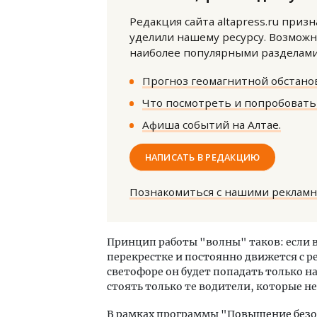
Редакция сайта altapress.ru приз
уделили нашему ресурсу. Возможн
наиболее популярными разделами 
Прогноз геомагнитной обстанов
Что посмотреть и попробовать 
Смел
Афиша событий на Алтае.
Ген
ЗИАС
НАПИСАТЬ В РЕДАКЦИЮ
трен
СТР
Познакомиться с нашими реклам
Принцип работы "волны" таков: если 
перекрестке и постоянно движется с 
светофоре он будет попадать только на
стоять только те водители, которые н
В рамках программы "Повышение безо