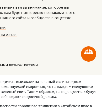
нательна вам за внимание, которое вы
о, вам будет интересно познакомиться с
нашего сайта и сообществ в соцсетях.
ки.
на Алтае.
ость архитектурных идей.
Ищем новые берега. Ген
еральный директор компании
«Жилищной инициативы»
 — об эстетике городов,
Гатилов — о том, как де
дах в фасадах и развитии рынка
оставаться на плаву, ког
штормит
ОИТЕЛЬСТВО
ными возможностями.
СТРОИТЕЛЬСТВО
водитель выезжает на зеленый свет на одном
рекомендуемой скоростью, то на каждом следующем
 зеленый свет. Таким образом, на перекрестках будут
е соблюдают скоростной режим.
пасности дорожного движения в Алтайском крае в