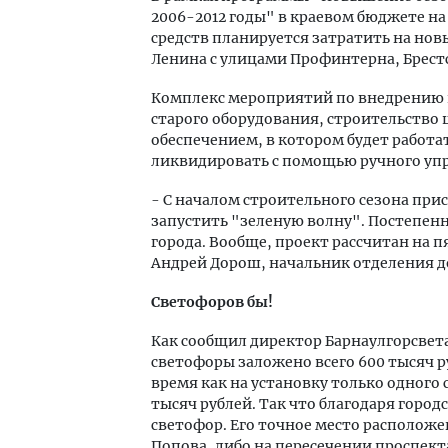
2006-2012 годы" в краевом бюджете на 
средств планируется затратить на нов
Ленина с улицами Профинтерна, Брестс
Комплекс мероприятий по внедрению 
старого оборудования, строительство
обеспечением, в котором будет работат
ликвидировать с помощью ручного уп
- С началом строительного сезона при
запустить "зеленую волну". Постепенн
города. Вообще, проект рассчитан на п
Андрей Дорош, начальник отделения д
Светофоров бы!
Как сообщил директор Барнаулгорсвета
светофоры заложено всего 600 тысяч ру
время как на установку только одного
тысяч рублей. Так что благодаря горо
светофор. Его точное место расположе
Попова, либо на пересечении проспект