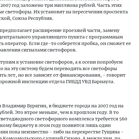
2007 год заложено три миллиона рублей. Часть этих
ые светофоры. Их установят на пересечении проспекта
кой, Союза Республик.
предполагает расширение проезжей части, замену
 центрального управляющего пункта с программным
ь оператор. Если где-то соберется пробка, он сможет ее
равления сигналами светофоров.
ступим к установке светофоров, а к осени попробуем
о на эту систему будем переводить все светофоры
ять лет, но все зависит от финансирования, - говорит
орожной инспекции отдела ГИБДД УВД Барнаула.
 Владимир Бурягин, в бюджете города на 2007 год на
блей. Это втрое меньше, чем в прошлом году. В то
 светодиодного светофорного комплекса требуется 560
дскому бюджету в этом году появится лишь один
ния пока неизвестно - либо на перекрестке Гущина -
а Комсомольского с улицей Сизова. А между тем, по