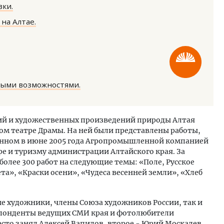
ки.
на Алтае.
ость архитектурных идей.
Архитектурный код начин
ными возможностями.
еральный директор компании
земли. Мощение крупно
 — об эстетике городов,
плитами становится нов
дах в фасадах и развитии рынка
стандартом благоустрой
й и художественных произведений природы Алтая
вом театре Драмы. На ней были представлены работы,
ОИТЕЛЬСТВО
СТРОИТЕЛЬСТВО
ленном в июне 2005 года Агропромышленной компанией
ре и туризму администрации Алтайского края. За
более 300 работ на следующие темы: «Поле, Русское
а», «Краски осени», «Чудеса весенней земли», «Хлеб
е художники, члены Союза художников России, так и
спонденты ведущих СМИ края и фотолюбители
есто занял Алексей Вапилов, второе - Юрий Москалев,