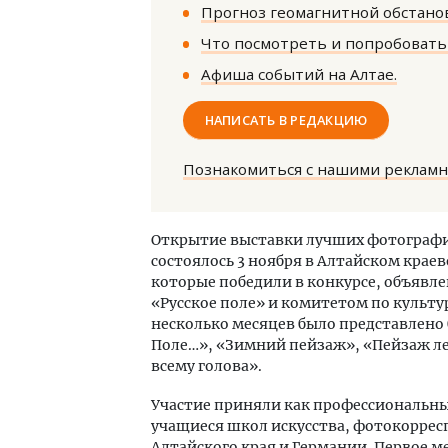
Прогноз геомагнитной обстанов
Что посмотреть и попробовать 
Афиша событий на Алтае.
НАПИСАТЬ В РЕДАКЦИЮ
Смел
Познакомиться с нашими реклам
Ген
ЗИАС
трен
Открытие выставки лучших фотографи
состоялось 3 ноября в Алтайском крае
СТР
которые победили в конкурсе, объяв
«Русское поле» и комитетом по культу
несколько месяцев было представлено 
Поле…», «Зимний пейзаж», «Пейзаж лет
всему голова».
Участие приняли как профессиональны
учащиеся школ искусства, фотокорре
Алтайского края и Германии. Первое м