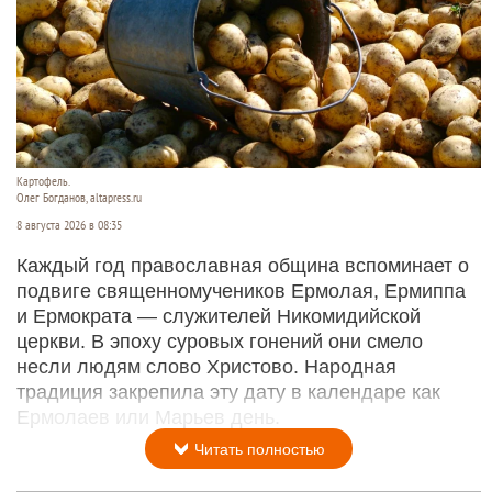
Картофель.
Олег Богданов, altapress.ru
8 августа 2026 в 08:35
Каждый год православная община вспоминает о
подвиге священномучеников Ермолая, Ермиппа
и Ермократа — служителей Никомидийской
церкви. В эпоху суровых гонений они смело
несли людям слово Христово. Народная
традиция закрепила эту дату в календаре как
Ермолаев или Марьев день.
Читать полностью