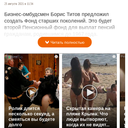
25 августа 2021 в 11:34
Бизнес-омбудсмен Борис Титов предложил
создать Фонд старших поколений. Это будет
второй Пенсионный фонд для выплат пенсий
гражданам, родившимся до 1967 года.
Читать полностью
i
i
Ролик длится
Скрытая камера на
Р
несколько секунд, а
пляже Крыма: Что
с
смеяться вы будете
люди вытворяют,
б
долго
когда их не видят...
у