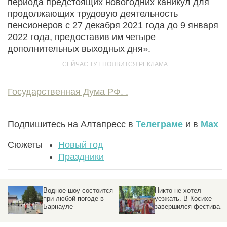
периода предстоящих новогодних каникул для
продолжающих трудовую деятельность
пенсионеров с 27 декабря 2021 года до 9 января
2022 года, предоставив им четыре
дополнительных выходных дня».
Государственная Дума РФ. .
Подпишитесь на Алтапресс в
Телеграме
и в
Max
Сюжеты
Новый год
Праздники
я
Никто не хотел
«Мы одна большая
уезжать. В Косихе
семья». В День России
завершился фестиваль
на Алтае прошел
Роберта
фестиваль единства
Рождественского
культур