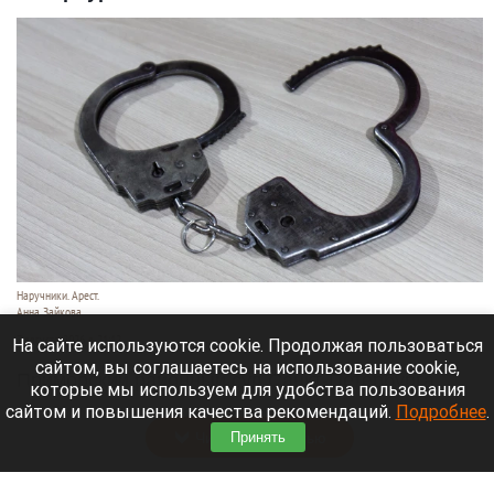
Наручники. Арест.
Анна Зайкова
7 августа 2026 в 21:12
На сайте используются cookie. Продолжая пользоваться
сайтом, вы соглашаетесь на использование cookie,
Приморский районный суд Санкт-Петербурга
которые мы используем для удобства пользования
заочно заключил Лидию Невзорову* под стражу.
сайтом и повышения качества рекомендаций.
Подробнее
.
Читать полностью
Принять