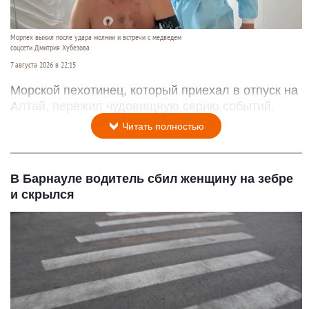
Морпех выжил после удара молнии и встречи с медведем
соцсети Дмитрия Хубезова
7 августа 2026 в 22:15
Морской пехотинец, который приехал в отпуск на
Алтай, пережил чудовищную серию событий.
Читать полностью
В Барнауле водитель сбил женщину на зебре
и скрылся