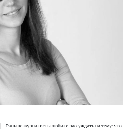
тектурный код начинается с
Ищем новые берега. Ген
ли. Мощение крупноформатными
«Жилищной инициативы»
тами становится новым
Гатилов — о том, как де
ндартом благоустройства
оставаться на плаву, ког
штормит
ОИТЕЛЬСТВО
СТРОИТЕЛЬСТВО
Раньше журналисты любили рассуждать на тему: что