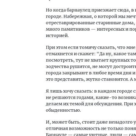
Но когда барнаулец приезжает сюда, в г
городе. Набережная, о которой мы меч
отреставрированные старинные дома, н
много памятников — интересных и пор
историей.
При этом если томичу сказать, что мне
отмахнется и скажет: "Да ну, какое там.
посмотреть, тут не хватает крупных т
зодчества рушится, не могут достроит
города закрывают в любое время дня и 
это представить, жутко становится. А 
Я лишь хочу сказать: в каждом городе 
не решаются годами, какие-то возник
делаем их темой для обсуждения. При 
обыденностью.
И, может быть, стоит даже ненадолго у
отличная возможность не только понят
Барнауле — самые уютные, люди — са