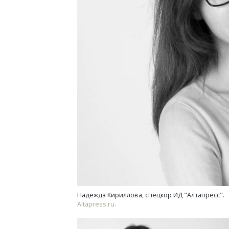
Архи
зем
пли
ста
СТР
Надежда Кириллова, спецкор ИД "Алтапресс".
Altapress.ru.