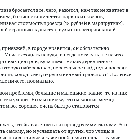
лаза бросается все, чего, кажется, нам так не хватает в
таем, большое количество парков и скверов,
изкая стоимость проезда (18 рублей в маршрутках),
ой странных скульптур, вузы с полуторавековой
, приезжей, в городе нравится, он обязательно
.. У нас и сходить некуда, и негде погулять, не на что
орговых центров, куча памятников деревянного
ь вторую набережную, переезд через ж/д пути посреди
ночи, холод, снег, переполненный транспорт". Если все
мне ничего, нормально.
свои проблемы, большие и маленькие. Какие-то из них
ают и уходят. Но мы почему-то на многие месяцы
этом все хорошее очень быстро становится
ехать, чтобы взглянуть на город другими глазами. Это
ь самому, но и услышать от других, что улицы в
мые приветливые и даже проблемы города — самые