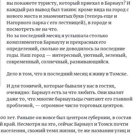
вы покажете туристу, который приехал в Барнаул? И
каждый раз вывод был таким: кроме вида на город с
нового моста и знаменитых букв (теперь еще и
Нагорного парка с его лестницей), в городе и
посмотреть не на что.
Но за последний месяц я услышала столько
комплиментов Барнаулу и прекрасных его
определений, сколько не доводилось за последние
годы. Наш город — интересный, уютный, зеленый,
современный, солнечный, развивающийся.
Дело в том, что в последний месяц я живу в Томске.
И для томичей, которые бывали у нас в гостях,
очевидно: Барнаул есть за что любить. Они хвалят
даже то, что многие барнаульцы считают его главной
проблемой, — огромное число торговых центров.
00 лет. Раньше он вовсе был центром губернии, в состав
край. Несмотря на это, сейчас Барнаул и Томск почти
населения, схожий темп жизни, те же названия улиц и