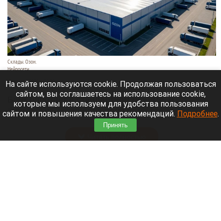
Склады. Озон.
Нейросети
6 августа 2026 в 22:00
На сайте используются cookie. Продолжая пользоваться
сайтом, вы соглашаетесь на использование cookie,
Банк работает в стандартном режиме, и
которые мы используем для удобства пользования
британские санкции не влияют на его
сайтом и повышения качества рекомендаций.
Подробнее
.
деятельность.
Принять
Читать полностью
Больница и медучреждения на Алтае
получили пять новых автомобилей