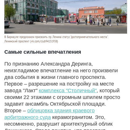
В Барнауле предложили присвоить пр. Ленина статус "достопримечательного места".
Ленинский проспект (vk.com/club94151938)
Самые сильные впечатления
По признанию Александра Деринга,
неизгладимое впечатление на него произвели
два события в жизни главного проспекта.
Первое – разрешение на постройку на месте
завода "Лакт"
комплекса "Столичный"
, который
своими 22 этажами с огромным шпилем просто
задавит ансамбль Октябрьской площади.
Второе –
облицовка здания краевого
арбитражного суда
керамогранитом. Это,
несомненно, разрушит архитектурный облик