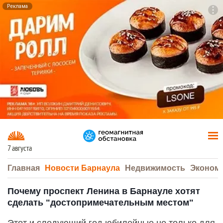
Реклама
To
F7
7 августа
Главная
Новости Барнаула
Недвижимость
Эконом
Почему проспект Ленина в Барнауле хотят
сделать "достопримечательным местом"
Этот и следующий год юбилейные не только для