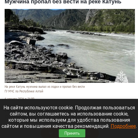
Мужчина пропал без вести на реке Катунь
На реке Катунь мужчина выпал из лодки и пропал без вести
ГУ МЧС по Республике Алтай
6 августа 2026 в 21:00
На сайте используются cookie. Продолжая пользоваться
На реке Катунь в Усть-Коксинском районе
сайтом, вы соглашаетесь на использование cookie,
Республики Алтай 5 августа мужчина выпал из
которые мы используем для удобства пользования
лодки и исчез под водой.
сайтом и повышения качества рекомендаций.
Подробнее
.
Читать полностью
Принять