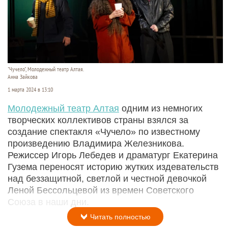
"Чучело", Молодежный театр Алтая.
Анна Зайкова
1 марта 2024 в 13:10
Молодежный театр Алтая
одним из немногих
творческих коллективов страны взялся за
создание спектакля «Чучело» по известному
произведению Владимира Железникова.
Режиссер Игорь Лебедев и драматург Екатерина
Гузема переносят историю жутких издевательств
над беззащитной, светлой и честной девочкой
Леной Бессольцевой из времен Советского
Союза в наши дни.
Читать полностью