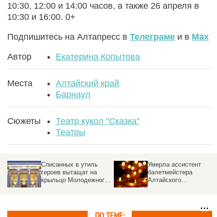
10:30, 12:00 и 14:00 часов, а также 26 апреля в
10:30 и 16:00. 0+
Подпишитесь на Алтапресс в
Телеграме
и в
Max
Автор
Екатерина Копытова
Места
Алтайский край
Барнаул
Сюжеты
Театр кукол "Сказка"
Театры
Культурное
Рэп-драма «Слово о
приглашение. Какую
полку Игореве»
Новогоднюю сказку и
прогремела в Барнаул
масштабные планы на
— фото
2026 год ждать в
Алтайском крае
ПО ТЕМЕ: