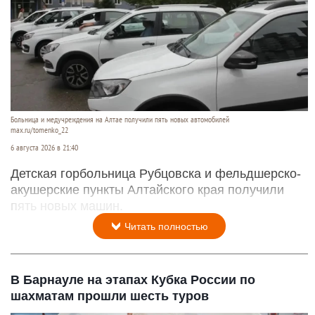
Больница и медучреждения на Алтае получили пять новых автомобилей
max.ru/tomenko_22
6 августа 2026 в 21:40
Детская горбольница Рубцовска и фельдшерско-
акушерские пункты Алтайского края получили
пять новых машин.
Читать полностью
В Барнауле на этапах Кубка России по
шахматам прошли шесть туров