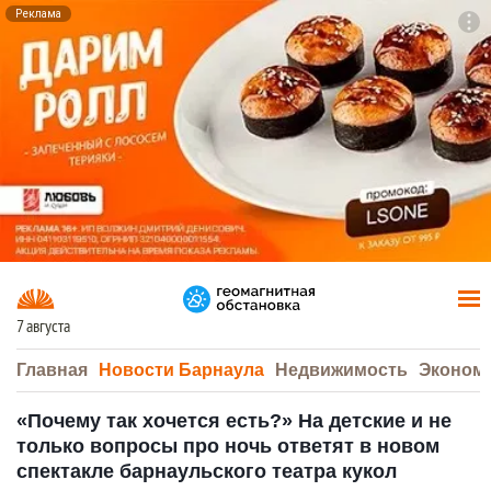
Реклама
To
F7
7 августа
Главная
Новости Барнаула
Недвижимость
Эконом
«Почему так хочется есть?» На детские и не
только вопросы про ночь ответят в новом
спектакле барнаульского театра кукол