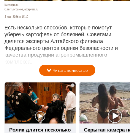
Картофель.
Олег Богданов, altapress.ru
5 мая 2026 в 15:10
Есть несколько способов, которые помогут
уберечь картофель от болезней. Советами
делятся эксперты Алтайского филиала
Федерального центра оценки безопасности и
качества продукции агропромышленного
комплекса.
Читать полностью
i
Ролик длится несколько
Скрытая камера на