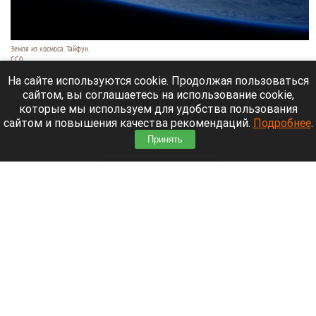
Земля из космоса. Тайфун.
СС0
9 августа 2026 в 17:05
На сайте используются cookie. Продолжая пользоваться
сайтом, вы соглашаетесь на использование cookie,
Два крупнейших аэропорта Шанхая — Пудун и
которые мы используем для удобства пользования
Хунцяо — к 9 августа отменили порядка 60%
сайтом и повышения качества рекомендаций.
Подробнее
.
рейсов из-за приближающегося тайфуна
Принять
«Долфин».
Читать полностью
Россиянин выстрелил в голову сотруднику
автосервиса