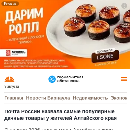
Реклама
To
F7
9 августа
Главная
Новости Барнаула
Недвижимость
Эконом
Почта России назвала самые популярные
дачные товары у жителей Алтайского края
С начала 2026 года жители Алтайского края