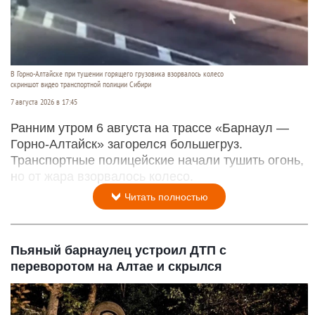
В Горно-Алтайске при тушении горящего грузовика взорвалось колесо
скриншот видео транспортной полиции Сибири
7 августа 2026 в 17:45
Ранним утром 6 августа на трассе «Барнаул —
Горно-Алтайск» загорелся большегруз.
Транспортные полицейские начали тушить огонь,
но от жара взорвалось колесо.
Читать полностью
Пьяный барнаулец устроил ДТП с
переворотом на Алтае и скрылся