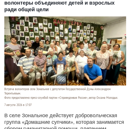
волонтеры объединяют детей и взрослых
ради общей цели
Встреча волонтеров села Зональное с депутатом Государственной Думы Александром
Терентьевым.
Фото предоставлено пресс-службой партии «Справедливая Россия», автор Оксана Молодых.
7 августа 2026 в 17:07
В селе Зональное действует добровольческая
группа «Домашние супчики», которая занимается
сбором гуманитарной помощи, плетением