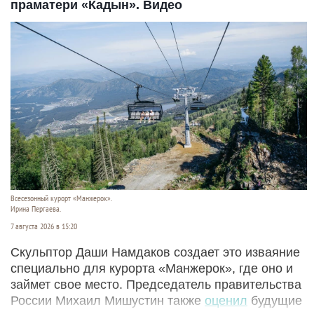
праматери «Кадын». Видео
Всесезонный курорт «Манжерок».
Ирина Пергаева.
7 августа 2026 в 15:20
Скульптор Даши Намдаков создает это изваяние
специально для курорта «Манжерок», где оно и
займет свое место. Председатель правительства
России Михаил Мишустин также
оценил
будущие