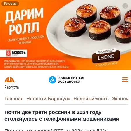
Реклама
To
F7
7 августа
Главная
Новости Барнаула
Недвижимость
Эконом
Почти две трети россиян в 2024 году
столкнулись с телефонными мошенниками
По данным опроса* ВТБ, в 2024 году 53%