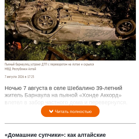
Пьяный барнаулец устроил ДТП с переворотом на Алтае и скрылся
МВД Республики Алтай
7 августа 2026 в 17:25
Ночью 7 августа в селе Шебалино 39-летний
житель Барнаула на пьяной «Хонде Аккорд»
влетел в забор частного дома и перевернулся.
Читать полностью
«Домашние супчики»: как алтайские