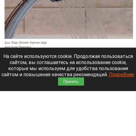
Душ. Вода. Ванная. Горячая вода
Анастасия Панченко
7 августа 2026 в 14:30
На сайте используются cookie. Продолжая пользоваться
сайтом, вы соглашаетесь на использование cookie,
В администрации Барнаула обсудили подготовку
которые мы используем для удобства пользования
городского хозяйства к зиме. На теплосетях
сайтом и повышения качества рекомендаций.
Подробнее
.
после гидравлических испытаний обнаружили
Принять
701 повреждение, больше половины уже
устранили. Об этом сообщает
официальный
сайт
города Барнаула.
Читать полностью
В России обновят систему оповещений об