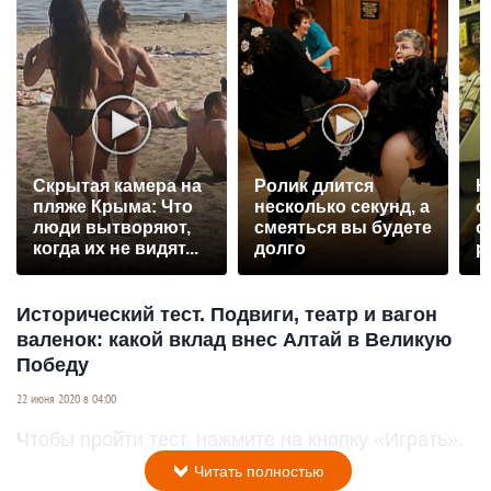
Скрытая камера на
Ролик длится
К
пляже Крыма: Что
несколько секунд, а
о
люди вытворяют,
смеяться вы будете
о
когда их не видят...
долго
р
Исторический тест. Подвиги, театр и вагон
валенок: какой вклад внес Алтай в Великую
Победу
22 июня 2020 в 04:00
Чтобы пройти тест, нажмите на кнопку «Играть».
Читать полностью