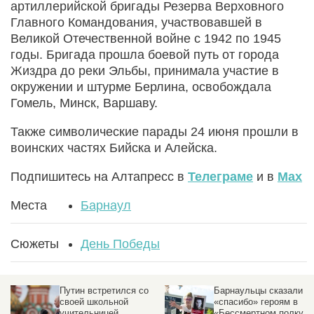
артиллерийской бригады Резерва Верховного
Главного Командования, участвовавшей в
Великой Отечественной войне с 1942 по 1945
годы. Бригада прошла боевой путь от города
Жиздра до реки Эльбы, принимала участие в
окружении и штурме Берлина, освобождала
Гомель, Минск, Варшаву.
Также символические парады 24 июня прошли в
воинских частях Бийска и Алейска.
Подпишитесь на Алтапресс в
Телеграме
и в
Max
Места
Барнаул
Сюжеты
День Победы
Путин встретился со
Барнаульцы сказали
своей школьной
«спасибо» героям в
учительницей
«Бессмертном полку».