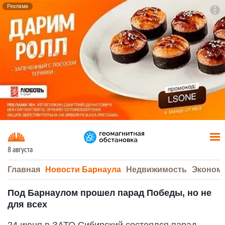
Реклама
To
F7
8 августа
Главная
Новости Барнаула
Недвижимость
Эконом
Под Барнаулом прошел парад Победы, но не
для всех
24 июня в ЗАТО Сибирский состоялся парад