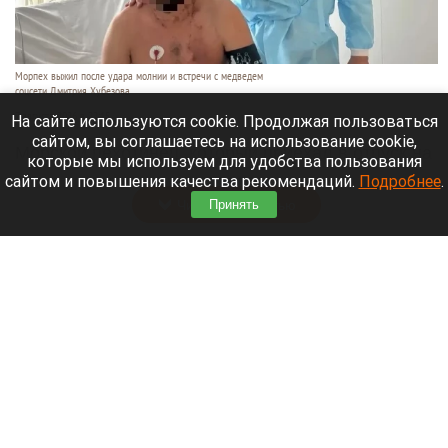
Морпех выжил после удара молнии и встречи с медведем
соцсети Дмитрия Хубезова
7 августа 2026 в 22:15
На сайте используются cookie. Продолжая пользоваться
сайтом, вы соглашаетесь на использование cookie,
Морской пехотинец, который приехал в отпуск на
которые мы используем для удобства пользования
Алтай, пережил чудовищную серию событий.
сайтом и повышения качества рекомендаций.
Подробнее
.
Читать полностью
Принять
В Барнауле водитель сбил женщину на зебре
и скрылся