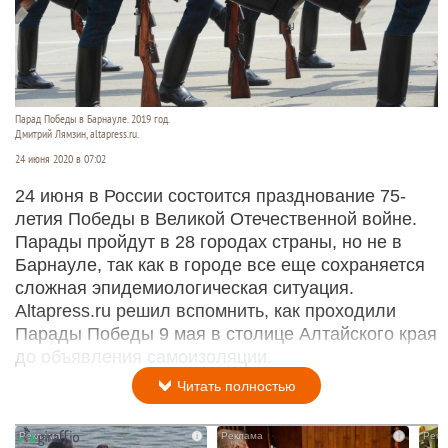
Парад Победы в Барнауле. 2019 год.
Дмитрий Лямзин, altapress.ru.
24 июня 2020 в 07:02
24 июня в России состоится празднование 75-
летия Победы в Великой Отечественной войне.
Парады пройдут в 28 городах страны, но не в
Барнауле, так как в городе все еще сохраняется
сложная эпидемиологическая ситуация.
Altapress.ru решил вспомнить, как проходили
Парады Победы 9 мая в столице Алтайского края
до объявления самоизоляции.
Читать полностью
i
i