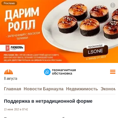
Реклама
To
F7
8 августа
Главная
Новости Барнаула
Недвижимость
Эконом
Поддержка в нетрадиционной форме
13 июня 2013 в 07:42