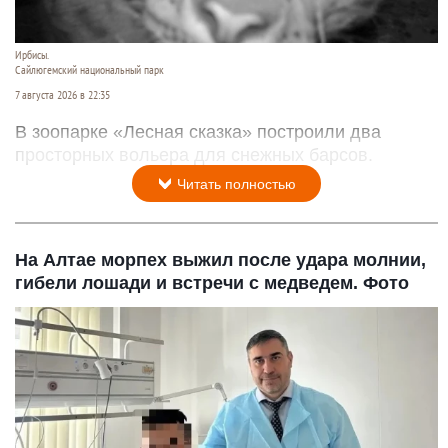
Ирбисы.
Сайлюгемский национальный парк
7 августа 2026 в 22:35
В зоопарке «Лесная сказка» построили два
просторных вольера для снежных барсов.
Читать полностью
На Алтае морпех выжил после удара молнии,
гибели лошади и встречи с медведем. Фото