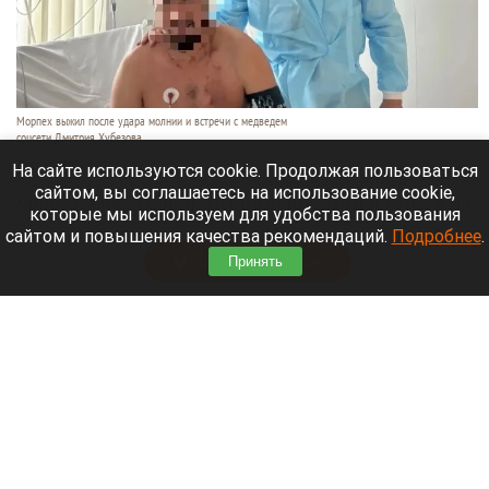
Морпех выжил после удара молнии и встречи с медведем
соцсети Дмитрия Хубезова
7 августа 2026 в 22:15
На сайте используются cookie. Продолжая пользоваться
сайтом, вы соглашаетесь на использование cookie,
Морской пехотинец, который приехал в отпуск на
которые мы используем для удобства пользования
Алтай, пережил чудовищную серию событий.
сайтом и повышения качества рекомендаций.
Подробнее
.
Читать полностью
Принять
В Барнауле водитель сбил женщину на зебре
и скрылся