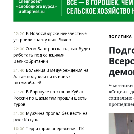
В Новосибирске неизвестные
22:20
ПОЛИТИКА
устроили свалку шин. Видео
Подг
Ozon Банк рассказал, как будет
22:00
работать под санкциями
Всер
Великобритании
демо
Больница и медучреждения на
21:40
Алтае получили пять новых
автомобилей
Участники 
В Барнауле на этапах Кубка
«Социал-д
21:20
России по шахматам прошли шесть
социально
туров
прошедшего
Мужчина пропал без вести на
21:00
реке Катунь
Территория опережения. ГК
10:00