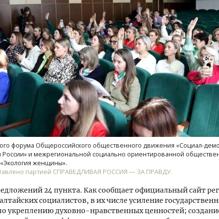
уровневые номера и вид на горы.
Архитектурный код начин
м будет новый бутик-отель
земли. Мощение крупно
кур» в Белокурихе
плитами становится нов
стандартом благоустрой
А И КВАРТИРЫ
СТРОИТЕЛЬСТВО
ского форума Общероссийского общественного движения «Социал-дем
 России» и межрегиональной социально ориентированной обществе
 «Экология женщины».
тавлено партией СПРАВЕДЛИВАЯ РОССИЯ — ЗА ПРАВДУ.
редложений 24 пункта. Как сообщает официальный сайт ре
алтайских социалистов, в их числе усиление государствен
о укреплению духовно-нравственных ценностей; создание