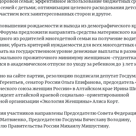
доровой семьи; эффективное использование бюджетных ср
семей с детьми; оптимизация целевого расходования детс
участием всех заинтересованных сторон и другое.
 повышения рождаемости и выхода из демографического к
Форума предложили направлять средства материнского ка
дного из родителей многодетной семьи на получение води
ния; убрать критерий нуждаемости для всех многодетных 
ать на государственном уровне денежные выплаты в разм
мального прожиточного минимуму женщинам-студентка
я в академическом отпуске по уходу за ребенком до 3 лет 
но на сайте партии, резолюцию подписали депутат Госду
Терентьев, сенатор России Ольга Епифанова, председатель
еского союза женщин России» в Алтайском крае Ирина Ши
зидент алтайской краевой социально-ориентированной
ной организации «Экология Женщины» Алиса Корт.
ия участников направлены Председателю Совета Федерац
Матвиенко, Председателю Госдумы Вячеславу Володину,
елю Правительства России Михаилу Мишустину.