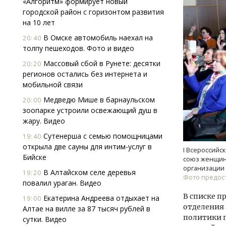
«Алгоритм» формирует новый
городской район с горизонтом развития
на 10 лет
В Омске автомобиль наехал на
20:40
толпу пешеходов. Фото и видео
Массовый сбой в Рунете: десятки
20:20
регионов остались без интернета и
мобильной связи
Двух
Каки
Медведю Мише в барнаульском
20:00
«Бел
зоопарке устроили освежающий душ в
жару. Видео
ДОМ
Сутенерша с семью помощницами
19:40
открыла две сауны для интим-услуг в
I Всероссий
Бийске
союз женщин
организации
В Алтайском селе деревья
19:20
Фото предос
повалил ураган. Видео
В списке п
Екатерина Андреева отдыхает на
19:00
отделения 
Алтае на вилле за 87 тысяч рублей в
политики п
сутки. Видео