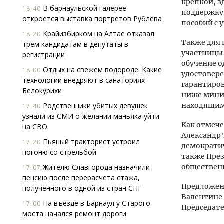
крепкой, з
В барнаульской галерее
18:40
поддержку 
откроется выставка портретов Рублева
пособий с 
Крайизбирком на Алтае отказал
18:20
Также для
трем кандидатам в депутаты в
участницы 
регистрации
обучение о
Отдых на свежем водороде. Какие
18:00
удостовере
технологии внедряют в санаториях
гарантиров
Белокурихи
ниже мини
Родственники убитых девушек
находящимс
17:40
узнали из СМИ о желании маньяка уйти
Как отмече
на СВО
Александр 
Пьяный тракторист устроил
17:20
демократич
погоню со стрельбой
также Пре
Жителю Славгорода назначили
обществен
17:07
пенсию после перерасчета стажа,
Предложен
полученного в одной из стран СНГ
Валентине 
На въезде в Барнаул у Старого
17:00
Председат
моста начался ремонт дороги