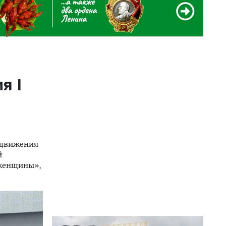
я I
 движения
й
 женщины»,