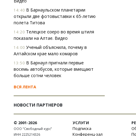
Видео
В Барнаульском планетарии
14:40
открыли две фотовыставки к 65-летию
полета Титова
Телецкое озеро во время штиля
14:20
показали на Алтае. Видео
Ученый объяснила, почему в
14:00
Алтайском крае мало комаров
В Барнаул пригнали первые
13:50
восемь автобусов, которые вмещают
больше сотни человек
ВСЯ ЛЕНТА
НОВОСТИ ПАРТНЕРОВ
© 2001-2026
УСЛУГИ
Р
Подписка
Об
ООО “Свободный курс”
Конференц-зал
П
ИНН 2225214326