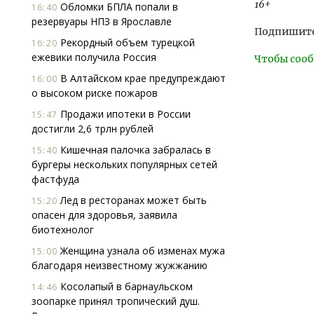
16+
Обломки БПЛА попали в
16:40
резервуары НПЗ в Ярославле
Подпишитес
Рекордный объем турецкой
16:20
ежевики получила Россия
Чтобы сооб
В Алтайском крае предупреждают
16:00
о высоком риске пожаров
Продажи ипотеки в России
15:47
достигли 2,6 трлн рублей
Кишечная палочка забралась в
15:40
бургеры нескольких популярных сетей
фастфуда
Лед в ресторанах может быть
15:20
опасен для здоровья, заявила
биотехнолог
Женщина узнала об изменах мужа
15:00
благодаря неизвестному жужжанию
Косолапый в барнаульском
14:46
зоопарке принял тропический душ.