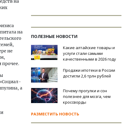
едств на
ких
ризиса
питала на
ПОЛЕЗНЫЕ НОВОСТИ
тельского
семей,
Какие алтайские товары и
ере не
услуги стали самыми
м,
качественными в 2026 году
и прочее.
Продажи ипотеки в России
мы
достигли 2,6 трлн рублей
 «Социал-
пулина, а
Почему прогулки и сон
полезнее для мозга, чем
кроссворды
ии
РАЗМЕСТИТЬ НОВОСТЬ