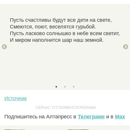
Пусть счастливы будут все дети на свете,
Дет
Смеются, поют, веселятся гурьбой.
И о
Пусть ласково солнышко в небе всем светит,
Пус
И миром наполнится шар наш земной.
У в
В э
Мор
Сме
Пус
Источник
Подпишитесь на Алтапресс в
Телеграме
и в
Max