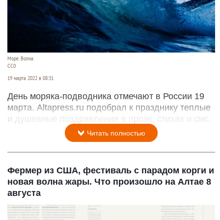
Море. Волна.
СС0
19 марта 2022 в 08:31
День моряка-подводника отмечают в России 19
марта. Altapress.ru подобрал к празднику теплые
и душевные поздравления в прозе, стихах и смс.
Читать полностью
Фермер из США, фестиваль с парадом корги и
новая волна жары. Что произошло на Алтае 8
августа