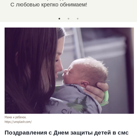
С любовью крепко обнимаем!
Ваш
Мама и ребенок.
https://unsplash.com/
Поздравления с Днем защиты детей в смс