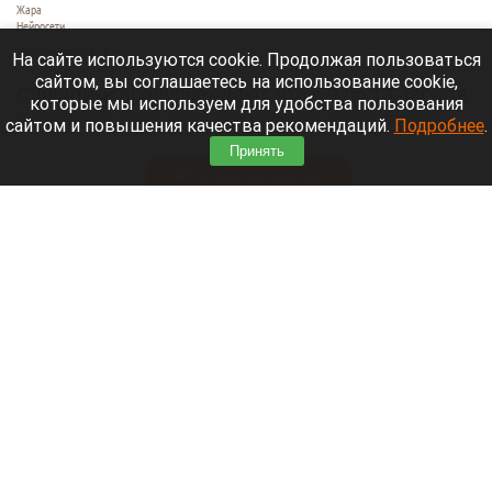
Жара
Нейросети
8 августа 2026 в 18:05
На сайте используются cookie. Продолжая пользоваться
сайтом, вы соглашаетесь на использование cookie,
Синоптики предупреждают, что с 9 по 13 августа
которые мы используем для удобства пользования
Алтайский край местами накроет аномальный
сайтом и повышения качества рекомендаций.
Подробнее
.
зной.
Принять
Читать полностью
Штукатурка с потолка едва не рухнула на
жительницу барнаульской многоэтажки.
Жалобы на УК