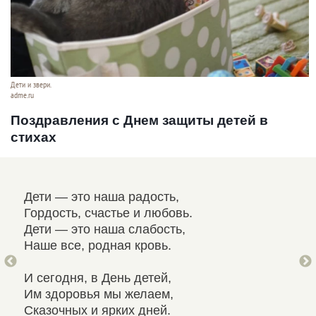
Дети и звери.
adme.ru
Поздравления с Днем защиты детей в
стихах
Дети — это наша радость,
Вас
Гордость, счастье и любовь.
С Д
Дети — это наша слабость,
Сме
Наше все, родная кровь.
Вам
И сегодня, в День детей,
И, 
Им здоровья мы желаем,
Что
Сказочных и ярких дней.
Что