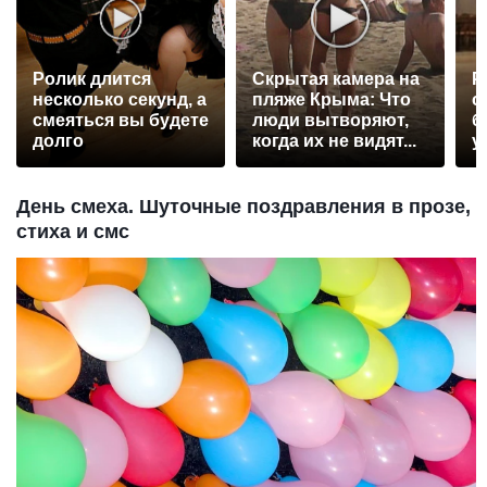
Ролик длится
Скрытая камера на
Р
несколько секунд, а
пляже Крыма: Что
с
смеяться вы будете
люди вытворяют,
б
долго
когда их не видят...
у
День смеха. Шуточные поздравления в прозе,
стиха и смс