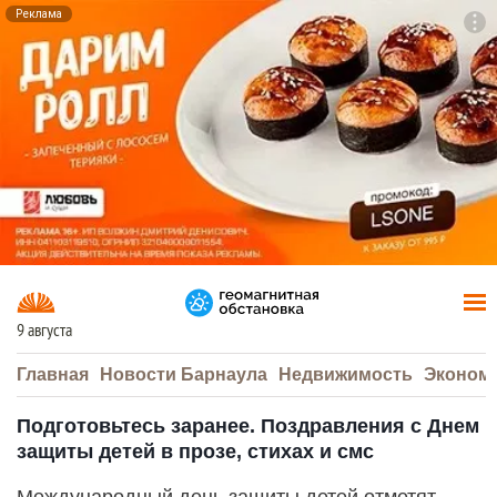
Реклама
To
F7
9 августа
Главная
Новости Барнаула
Недвижимость
Эконом
Подготовьтесь заранее. Поздравления с Днем
защиты детей в прозе, стихах и смс
Международный день защиты детей отметят