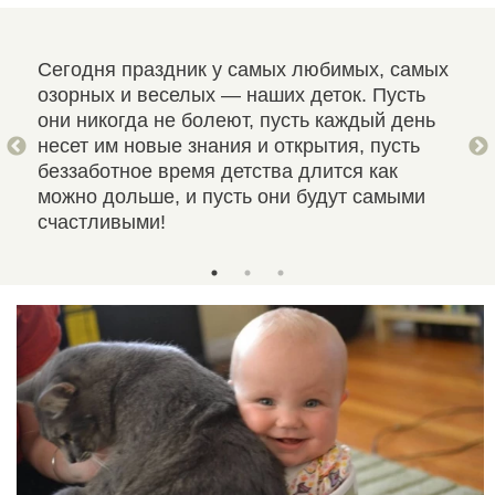
Сегодня праздник у самых любимых, самых
Дет
,
озорных и веселых — наших деток. Пусть
при
они никогда не болеют, пусть каждый день
кот
несет им новые знания и открытия, пусть
дел
 в
беззаботное время детства длится как
от 
можно дольше, и пусть они будут самыми
бер
счастливыми!
Дне