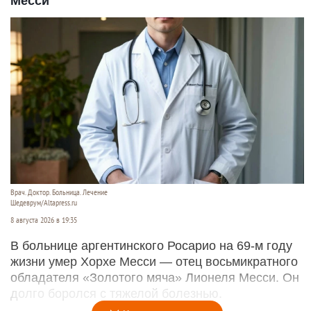
Месси
Врач. Доктор. Больница. Лечение
Шедеврум/Altapress.ru
8 августа 2026 в 19:35
В больнице аргентинского Росарио на 69-м году
жизни умер Хорхе Месси — отец восьмикратного
обладателя «Золотого мяча» Лионеля Месси. Он
долго боролся с тяжелой болезнью.