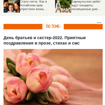
Стало легче. Как в
Барнаульских ребят
Алтайском крае
ждут концерты,
упростили жизнь
посвященные дню
многодетным и
защиты детей.
молодым семьям
Праздничная
программа
ПО ТЕМЕ:
День братьев и сестер-2022. Приятные
поздравления в прозе, стихах и смс