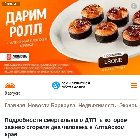
Реклама
To
F7
8 августа
Главная
Новости Барнаула
Недвижимость
Эконом
Подробности смертельного ДТП, в котором
заживо сгорели два человека в Алтайском
крае