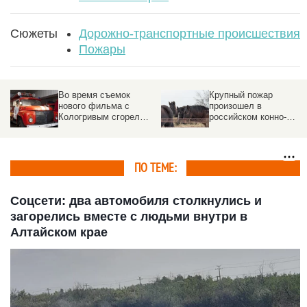
Сюжеты
Дорожно-транспортные происшествия
Пожары
Во время съемок
Крупный пожар
нового фильма с
произошел в
Кологривым сгорел
российском конно-
киногород
спортивном клубе
ПО ТЕМЕ:
Соцсети: два автомобиля столкнулись и
загорелись вместе с людьми внутри в
Алтайском крае