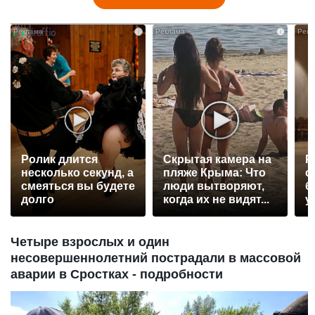
i
i
Ролик длится
Скрытая камера на
Р
несколько секунд, а
пляже Крыма: Что
с
смеяться вы будете
люди вытворяют,
б
долго
когда их не видят...
у
Четыре взрослых и один
несовершеннолетний пострадали в массовой
аварии в Сростках - подробности