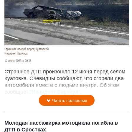
Страшная авария перед Куатовкой
Инцидент Барнаул
12 июня 2023 в 20:38
Страшное ДТП произошло 12 июня перед селом
Куатовка. Очевидцы сообщают, что сгорели два
автомобиля вместе с людьми внутри. Об этом
сообщает
"Инцидент Барнаул".
Читать полностью
Молодая пассажирка мотоцикла погибла в
ДТП в Сростках