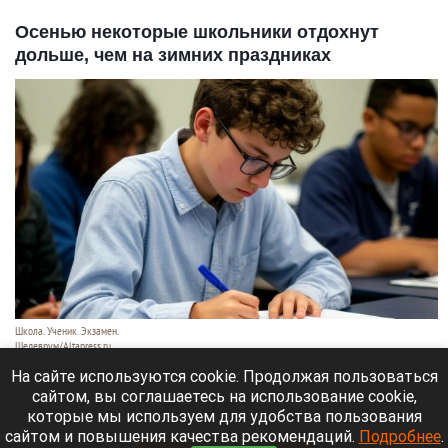
Осенью некоторые школьники отдохнут
дольше, чем на зимних праздниках
Школа. Ученик. Экзамен.
Шедеврум/Altapress.ru
8 августа 2026 в 12:35
На сайте используются cookie. Продолжая пользоваться
сайтом, вы соглашаетесь на использование cookie,
В новом учебном году школьники отгуляют
которые мы используем для удобства пользования
осенью целых 12 дней.
сайтом и повышения качества рекомендаций.
Подробнее
.