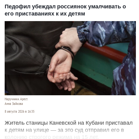
Педофил убеждал россиянок умалчивать о
его приставаниях к их детям
Наручники. Арест.
Анна Зайкова
8 августа 2026 в 16:35
Житель станицы Каневской на Кубани приставал
к детям на улице — за это суд отправил его в
колонию строгого режима на 15 лет.