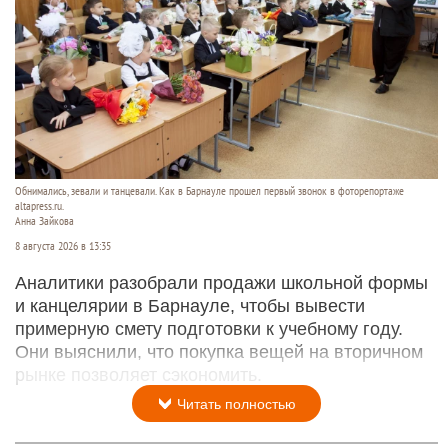
Обнимались, зевали и танцевали. Как в Барнауле прошел первый звонок в фоторепортаже
altapress.ru.
Анна Зайкова
8 августа 2026 в 13:35
Аналитики разобрали продажи школьной формы
и канцелярии в Барнауле, чтобы вывести
примерную смету подготовки к учебному году.
Они выяснили, что покупка вещей на вторичном
рынке позволяет сэкономить.
Читать полностью