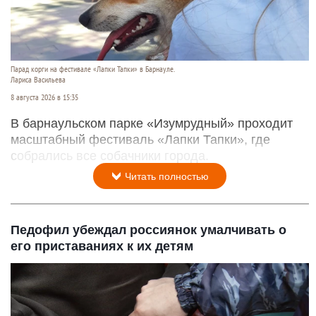
Парад корги на фестивале «Лапки Тапки» в Барнауле.
Лариса Васильева
8 августа 2026 в 15:35
В барнаульском парке «Изумрудный» проходит
масштабный фестиваль «Лапки Тапки», где
собрались все собачники города.
Читать полностью
Педофил убеждал россиянок умалчивать о
его приставаниях к их детям