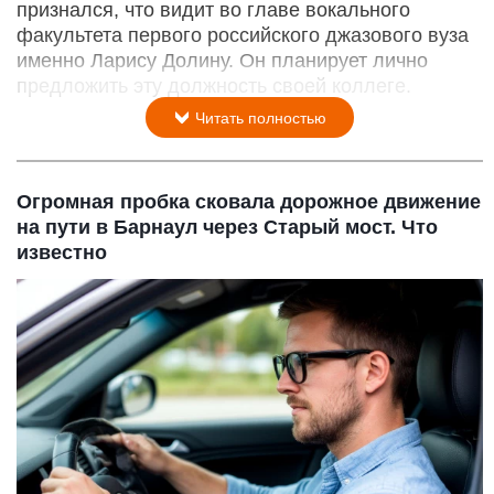
признался, что видит во главе вокального
факультета первого российского джазового вуза
именно Ларису Долину. Он планирует лично
предложить эту должность своей коллеге.
Читать полностью
Огромная пробка сковала дорожное движение
на пути в Барнаул через Старый мост. Что
известно