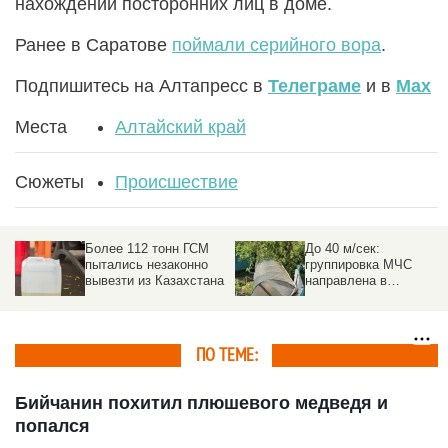
нахождении посторонних лиц в доме.
Ранее в Саратове
поймали серийного вора
.
Подпишитесь на Алтапресс в
Телеграме
и в
Max
Места
Алтайский край
Сюжеты
Происшествие
Более 112 тонн ГСМ
До 40 м/сек:
пытались незаконно
группировка МЧС
вывезти из Казахстана
направлена в
пострадавшие от
урагана районы на
Алтае
ПО ТЕМЕ:
Бийчанин похитил плюшевого медведя и
попался