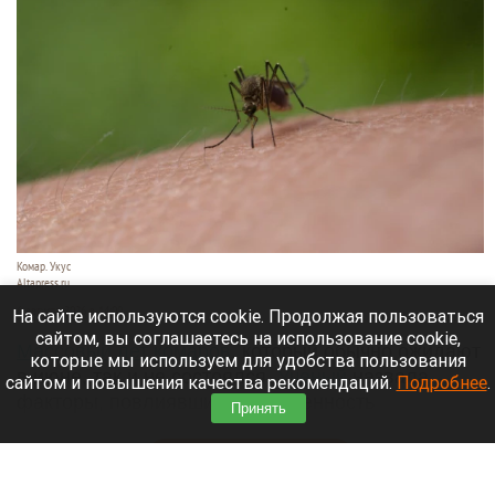
Комар. Укус
Altapress.ru
6 августа 2026 в 14:00
На сайте используются cookie. Продолжая пользоваться
сайтом, вы соглашаетесь на использование cookie,
Массовый лет комаров
, который обычно ожидают
которые мы используем для удобства пользования
в июне, так и не состоялся.
Ученый
назвала
сайтом и повышения качества рекомендаций.
Подробнее
.
факторы, повлиявшие на численность
Принять
насекомых.
Читать полностью