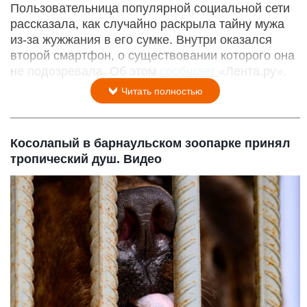
Пользовательница популярной социальной сети
рассказала, как случайно раскрыла тайну мужа
из-за жужжания в его сумке. Внутри оказался
второй смартфон, о существовании которого она
не подозревала. Об этом
сообщает
«Лента.ру».
Читать полностью
Косолапый в барнаульском зоопарке принял
тропический душ. Видео