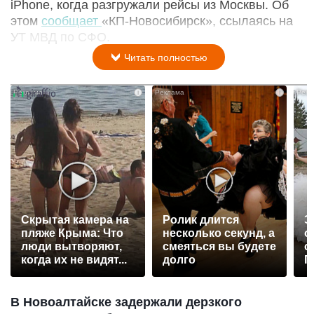
iPhone, когда разгружали рейсы из Москвы. Об
этом
сообщает
«КП-Новосибирск», ссылаясь на
УТ МВД по СФО.
Читать полностью
i
i
Скрытая камера на
Ролик длится
Э
пляже Крыма: Что
несколько секунд, а
о
люди вытворяют,
смеяться вы будете
с
когда их не видят...
долго
П
р
В Новоалтайске задержали дерзкого