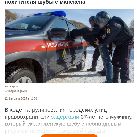
похитителя шубы с манекена
Росгвардия.
22.rosguard.gov.ru
12 февраля 2025 в 16:36
В ходе патрулирования городских улиц
правоохранители
задержали
37-летнего мужчину,
который украл женскую шубу с леопардовым
рисунком из магазина верхней одежды.