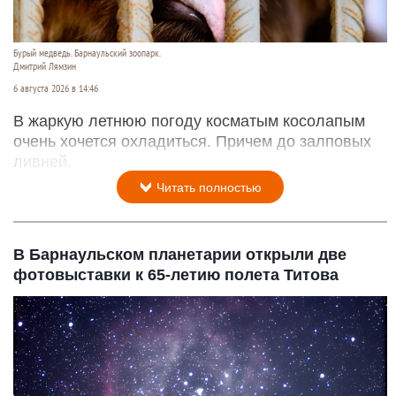
Бурый медведь. Барнаульский зоопарк.
Дмитрий Лямзин
6 августа 2026 в 14:46
В жаркую летнюю погоду косматым косолапым
очень хочется охладиться. Причем до залповых
ливней.
Читать полностью
В Барнаульском планетарии открыли две
фотовыставки к 65-летию полета Титова