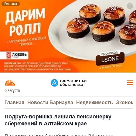
Реклама
To
F7
6 августа
Главная
Новости Барнаула
Недвижимость
Эконом
Подруга-воришка лишила пенсионерку
сбережений в Алтайском крае
В одном из сел Алтайского края 34-летняя