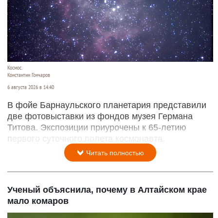
Космос.
Константин Гончаров
6 августа 2026 в 14:40
В фойе Барнаульского планетария представили
две фотовыставки из фондов музея Германа
Титова. Экспозиции приурочены к 65-летию
первого суточного полета космонавта.
Читать полностью
Ученый объяснила, почему в Алтайском крае
мало комаров