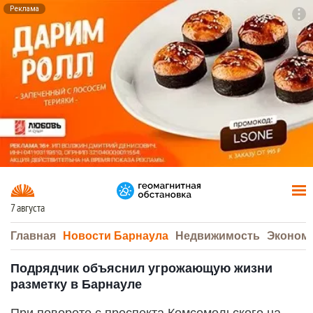
Реклама
To
F7
7 августа
Главная
Новости Барнаула
Недвижимость
Эконом
Подрядчик объяснил угрожающую жизни
разметку в Барнауле
При повороте с проспекта Комсомольского на