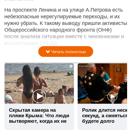
На проспекте Ленина и на улице А.Петрова есть
небезопасные нерегулируемые переходы, и их
нужно убрать. К такому выводу пришли активисты
Общероссийского народного фронта (ОНФ)
после анализа ситуации вместе с чиновниками и
инспекторами ГИБДД.
Читать полностью
i
Скрытая камера на
Ролик длится неск
пляже Крыма: Что люди
секунд, а смеяться
вытворяют, когда их не
будете долго
видят...