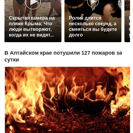
Скрытая камера на
Ролик длится
Р
пляже Крыма: Что
несколько секунд, а
с
люди вытворяют,
смеяться вы будете
б
когда их не видят...
долго
у
В Алтайском крае потушили 127 пожаров за
сутки