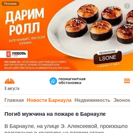
Реклама
To
F7
8 августа
Главная
Новости Барнаула
Недвижимость
Эконом
Погиб мужчина на пожаре в Барнауле
В Барнауле, на улице Э. Алексеевой, произошло
возгорание в квартире на втором этаже