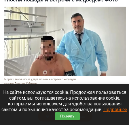
Морпех выжил после удара молнии и встречи с медведем
соцсети Дмитрия Хубезова
7 августа 2026 в 22:15
На сайте используются cookie. Продолжая пользоваться
сайтом, вы соглашаетесь на использование cookie,
Морской пехотинец, который приехал в отпуск на
которые мы используем для удобства пользования
Алтай, пережил чудовищную серию событий.
сайтом и повышения качества рекомендаций.
Подробнее
.
Читать полностью
Принять