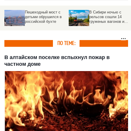
Подростков выносили
Глобальный сбой
на носилках со станции
произошел работе Т-
метро
Банка
ПО ТЕМЕ:
В алтайском поселке вспыхнул пожар в
частном доме