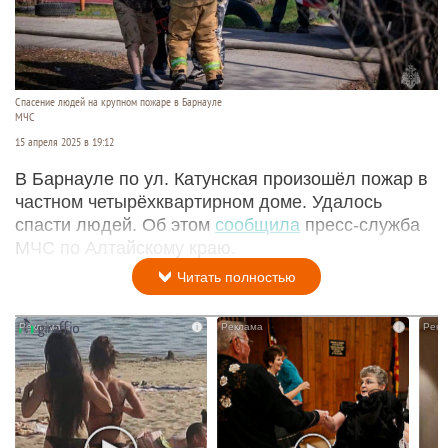
Спасение людей на крупном пожаре в Барнауле
МЧС
15 апреля 2025 в 19:12
В Барнауле по ул. Катунская произошёл пожар в
частном четырёхквартирном доме. Удалось
спасти людей. Об этом
сообщила
пресс-служба
МЧС по Алтайскому краю.
Читать полностью
i
i