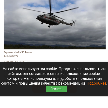
Вертолет Ми-8 МЧС России.
49.mchs.gov.ru
9 августа 2026 в 12:35
На сайте используются cookie. Продолжая пользоваться
Яхта села на мель в районе острова Сескар в
сайтом, вы соглашаетесь на использование cookie,
акватории Финского залива, пишет
которые мы используем для удобства пользования
«Коммерсантъ»
.
сайтом и повышения качества рекомендаций.
Подробнее
.
Читать полностью
Принять
Белые грибы, читальный зал и «нелепые