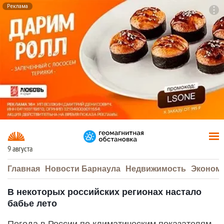
Реклама
To
F7
9 августа
Главная
Новости Барнаула
Недвижимость
Эконом
В некоторых российских регионах настало
бабье лето
Погода в России по климатическим показателям