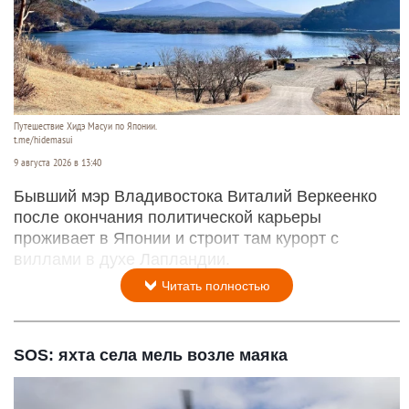
Путешествие Хидэ Масуи по Японии.
t.me/hidemasui
9 августа 2026 в 13:40
Бывший мэр Владивостока Виталий Веркеенко
после окончания политической карьеры
проживает в Японии и строит там курорт с
виллами в духе Лапландии.
Читать полностью
SOS: яхта села мель возле маяка