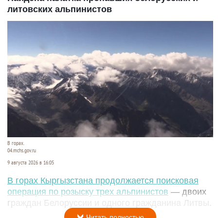
литовских альпинистов
В горах.
04.mchs.gov.ru
9 августа 2026 в 16:05
В горах Кыргызстана продолжается поисковая
операция по розыску трех альпинистов
— двоих
граждан Белоруссии и одного гражданина Литвы.
Читать полностью