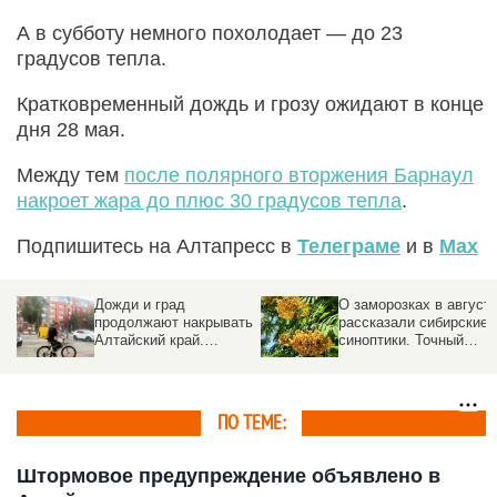
А в субботу немного похолодает — до 23
градусов тепла.
Кратковременный дождь и грозу ожидают в конце
дня 28 мая.
Между тем
после полярного вторжения Барнаул
накроет жара до плюс 30 градусов тепла
.
Подпишитесь на Алтапресс в
Телеграме
и в
Max
Дожди и град
О заморозках в август
продолжают накрывать
рассказали сибирские
Алтайский край.
синоптики. Точный
Прогноз погоды на 5
прогноз
августа
ПО ТЕМЕ:
Штормовое предупреждение объявлено в