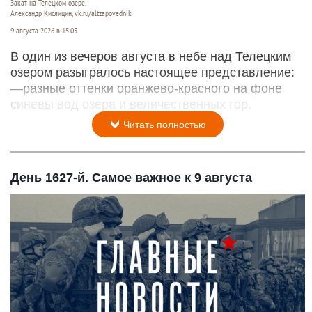
Закат на Телецком озере.
Александр Кислицин, vk.ru/altzapovednik
9 августа 2026 в 15:05
В один из вечеров августа в небе над Телецким
озером разыгралось настоящее представление:
—разные оттенки оранжево-красного на фоне
синевы вод озера и величественных гор.
Читать полностью
День 1627-й. Самое важное к 9 августа