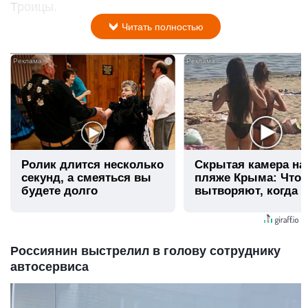
Троицы.
Читать полностью
i
Ролик длится несколько
Скрытая камера на
секунд, а смеяться вы
пляже Крыма: Что
будете долго
вытворяют, когда и
видят...
Россиянин выстрелил в голову сотруднику
автосервиса