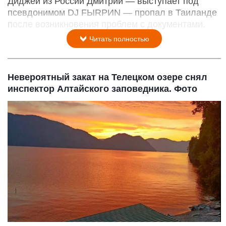
Диджей из России Дмитрий — выступает под
псевдонимом DJ FЫRРИN — пропал в Таиланде
после возникновения проблем с документами.
Читать полностью
Невероятный закат на Телецком озере снял
инспектор Алтайского заповедника. Фото