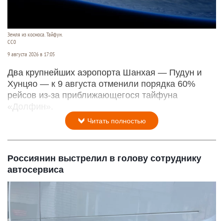
Земля из космоса. Тайфун.
СС0
9 августа 2026 в 17:05
Два крупнейших аэропорта Шанхая — Пудун и
Хунцяо — к 9 августа отменили порядка 60%
рейсов из-за приближающегося тайфуна
«Долфин».
Читать полностью
Россиянин выстрелил в голову сотруднику
автосервиса