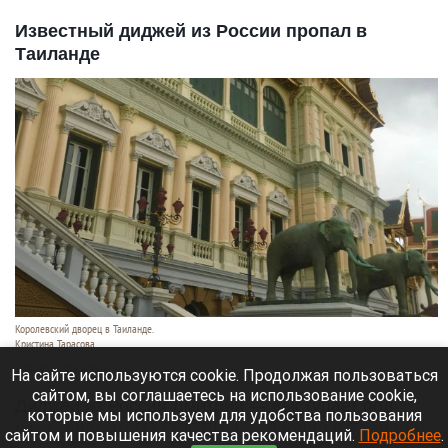
Известный диджей из России пропал в
Таиланде
Королевский дворец в Таиланде.
Кристина Тарасова
9 августа 2026 в 15:35
На сайте используются cookie. Продолжая пользоваться
сайтом, вы соглашаетесь на использование cookie,
Диджей из России Дмитрий — выступает под
которые мы используем для удобства пользования
псевдонимом DJ FЫRРИN — пропал в Таиланде
сайтом и повышения качества рекомендаций.
Подробнее
.