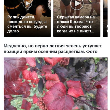
Ролик длится
Скрытая камера на
несколько секунд, а
пляже Крыма: Что
смеяться вы будете
люди вытворяют,
Ж
долго
когда их не видят...
т
Медленно, но верно летняя зелень уступает
позиции ярким осенним расцветкам. Фото