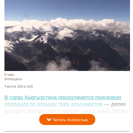
В горах.
04.mchs.gov.ru
9 августа 2026 в 16:05
В горах Кыргызстана продолжается поисковая
операция по розыску трех альпинистов
— двоих
граждан Белоруссии и одного гражданина Литвы.
Читать полностью