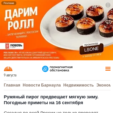
Реклама
To
F7
9 августа
Главная
Новости Барнаула
Недвижимость
Эконом
Румяный пирог предвещает мягкую зиму.
Погодные приметы на 16 сентября
Сегодня по всей России не только проводят