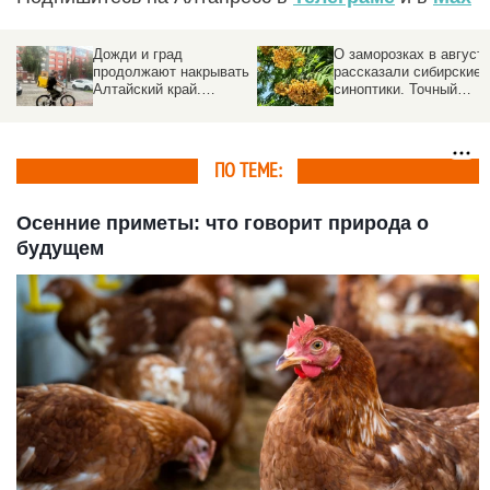
Дожди и град
О заморозках в август
продолжают накрывать
рассказали сибирские
Алтайский край.
синоптики. Точный
Прогноз погоды на 5
прогноз
августа
ПО ТЕМЕ:
Осенние приметы: что говорит природа о
будущем