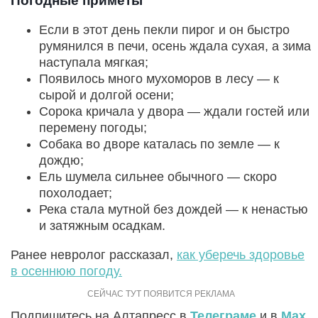
Погодные приметы
Если в этот день пекли пирог и он быстро
румянился в печи, осень ждала сухая, а зима
наступала мягкая;
Появилось много мухоморов в лесу — к
сырой и долгой осени;
Сорока кричала у двора — ждали гостей или
перемену погоды;
Собака во дворе каталась по земле — к
дождю;
Ель шумела сильнее обычного — скоро
похолодает;
Река стала мутной без дождей — к ненастью
и затяжным осадкам.
Ранее невролог рассказал,
как уберечь здоровье
в осеннюю погоду.
Подпишитесь на Алтапресс в
Телеграме
и в
Max