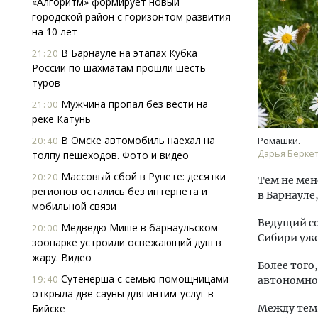
«Алгоритм» формирует новый
городской район с горизонтом развития
на 10 лет
В Барнауле на этапах Кубка
21:20
России по шахматам прошли шесть
туров
Мужчина пропал без вести на
21:00
реке Катунь
В Омске автомобиль наехал на
20:40
Ромашки.
Дарья Берке
толпу пешеходов. Фото и видео
Массовый сбой в Рунете: десятки
20:20
Тем не мен
регионов остались без интернета и
в Барнауле,
мобильной связи
Ведущий с
Медведю Мише в барнаульском
20:00
Сибири уже
зоопарке устроили освежающий душ в
жару. Видео
Более того
Сутенерша с семью помощницами
19:40
автономном
открыла две сауны для интим-услуг в
Бийске
Между тем 