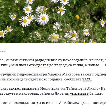
Смелость архитектурных 
Генеральный директор к
ЗИАС — об эстетике горо
това
трендах в фасадах и разв
ее, многие были бы рады дневному похолоданию. Так вот,
СТРОИТЕЛЬСТВО
 уже 9 и 10 июля
ожидается
до 22 градуса тепла, а ночью — 1
отрудник Гидрометцентра Марина Макарова также подтвер
 на этой неделе будет похолодание, сообщает
ТАСС
.
, снег может выпасть в Норильске, на Таймыре, в Ямало-Н
 округе и некоторых районах Якутии,
указывает
Lenta.ru.
после похолодания 9 и 10 июля в Алтайском крае, впослед