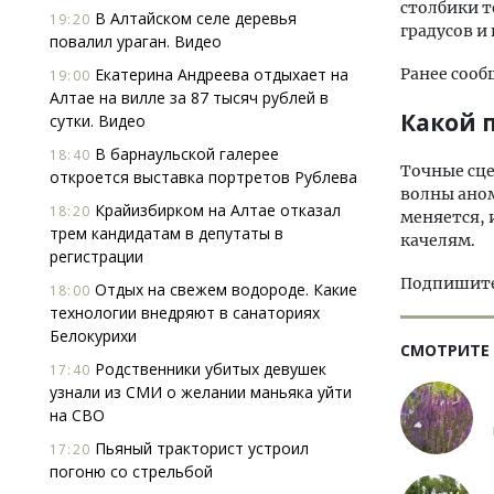
столбики т
В Алтайском селе деревья
19:20
градусов и
повалил ураган. Видео
Екатерина Андреева отдыхает на
Ранее сооб
19:00
Алтае на вилле за 87 тысяч рублей в
Какой п
сутки. Видео
В барнаульской галерее
18:40
Точные сце
откроется выставка портретов Рублева
волны аном
Крайизбирком на Алтае отказал
18:20
меняется, 
трем кандидатам в депутаты в
качелям.
регистрации
Подпишитес
Отдых на свежем водороде. Какие
18:00
технологии внедряют в санаториях
Белокурихи
СМОТРИТЕ
Родственники убитых девушек
17:40
узнали из СМИ о желании маньяка уйти
на СВО
Пьяный тракторист устроил
17:20
погоню со стрельбой