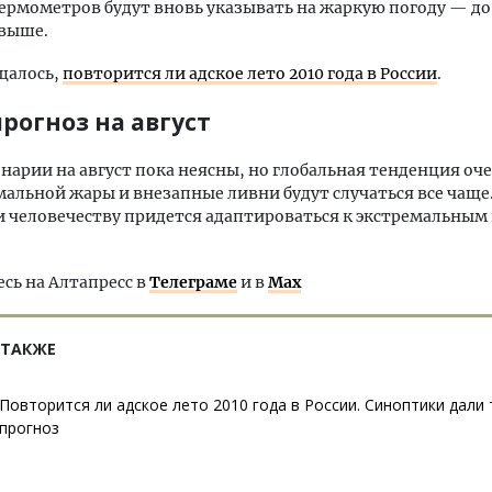
ермометров будут вновь указывать на жаркую погоду — до
 выше.
щалось,
повторится ли адское лето 2010 года в России
.
рогноз на август
нарии на август пока неясны, но глобальная тенденция оч
альной жары и внезапные ливни будут случаться все чаще
и человечеству придется адаптироваться к экстремальны
ь на Алтапресс в
Телеграме
и в
Max
 ТАКЖЕ
Повторится ли адское лето 2010 года в России. Синоптики дал
прогноз