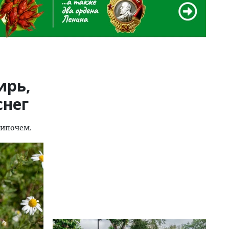
ирь,
снег
нипочем.