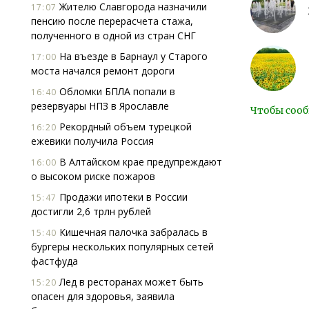
Жителю Славгорода назначили
17:07
пенсию после перерасчета стажа,
полученного в одной из стран СНГ
На въезде в Барнаул у Старого
17:00
моста начался ремонт дороги
Обломки БПЛА попали в
16:40
резервуары НПЗ в Ярославле
Чтобы сооб
Рекордный объем турецкой
16:20
ежевики получила Россия
В Алтайском крае предупреждают
16:00
о высоком риске пожаров
Продажи ипотеки в России
15:47
достигли 2,6 трлн рублей
Кишечная палочка забралась в
15:40
бургеры нескольких популярных сетей
фастфуда
Лед в ресторанах может быть
15:20
опасен для здоровья, заявила