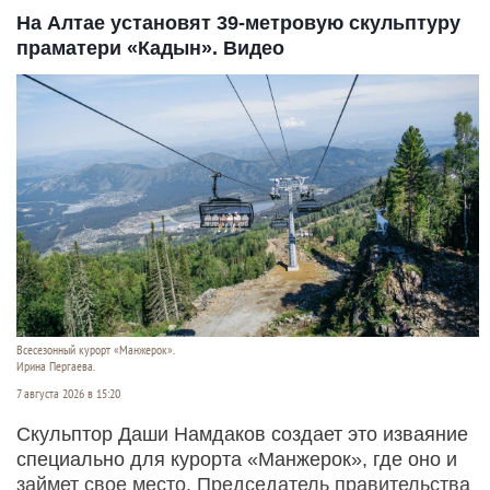
На Алтае установят 39-метровую скульптуру
праматери «Кадын». Видео
Всесезонный курорт «Манжерок».
Ирина Пергаева.
7 августа 2026 в 15:20
Скульптор Даши Намдаков создает это изваяние
специально для курорта «Манжерок», где оно и
займет свое место. Председатель правительства