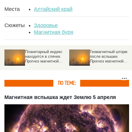
Места
Алтайский край
Сюжеты
Здоровье
Магнитная буря
Планетарный индекс
Геомагнитный шторм
находится в спячке.
после вспышки.
рю
Прогноз магнитной
Прогноз магнитной
бури на 20 февраля
бури на 18 февраля
ПО ТЕМЕ:
Магнитная вспышка ждет Землю 5 апреля