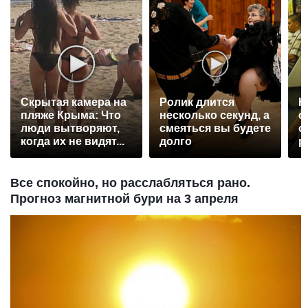
Скрытая камера на
Ролик длится
К
пляже Крыма: Что
несколько секунд, а
о
люди вытворяют,
смеяться вы будете
о
когда их не видят...
долго
р
Все спокойно, но расслабляться рано.
Прогноз магнитной бури на 3 апреля