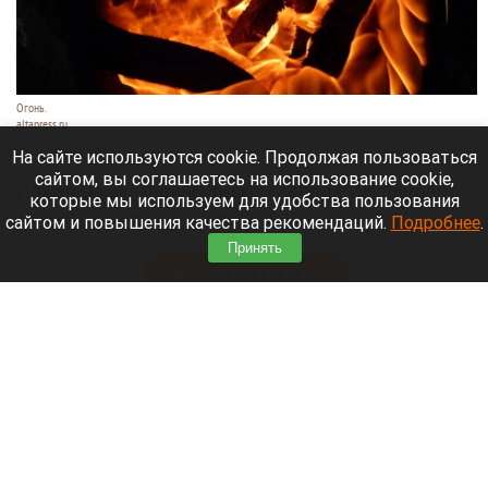
Огонь.
altapress.ru
7 августа 2026 в 13:30
На сайте используются cookie. Продолжая пользоваться
сайтом, вы соглашаетесь на использование cookie,
Пожар на екатеринбургском складе Wildberries
которые мы используем для удобства пользования
заставил около 800 человек эвакуироваться из
сайтом и повышения качества рекомендаций.
Подробнее
.
опасной зоны.
Принять
Читать полностью
Трамп принял меры по борьбе с «родильным
туризмом». Что известно