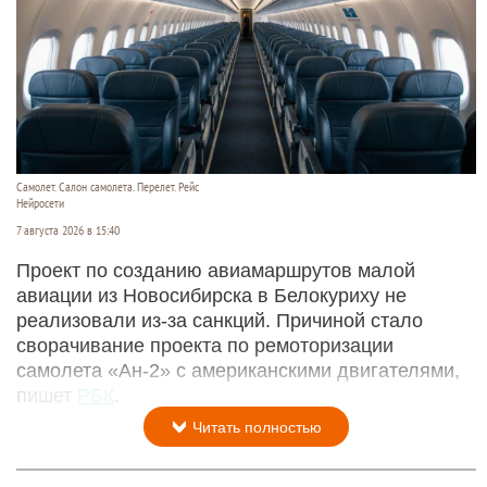
Самолет. Салон самолета. Перелет. Рейс
Нейросети
7 августа 2026 в 15:40
Проект по созданию авиамаршрутов малой
авиации из Новосибирска в Белокуриху не
реализовали из-за санкций. Причиной стало
сворачивание проекта по ремоторизации
самолета «Ан-2» с американскими двигателями,
пишет
РБК
.
Читать полностью