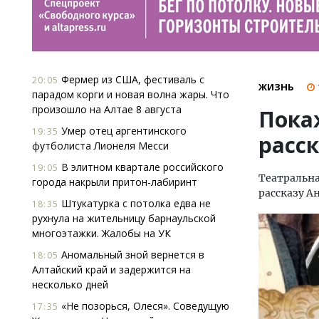
Фермер из США, фестиваль с
20:05
ЖИЗНЬ
парадом корги и новая волна жары. Что
произошло на Алтае 8 августа
Пока
Умер отец аргентинского
19:35
расск
футболиста Лионеля Месси
В элитном квартале российского
19:05
Театральна
города накрыли притон-лабиринт
рассказу А
Штукатурка с потолка едва не
18:35
рухнула на жительницу барнаульской
многоэтажки. Жалобы на УК
Аномальный зной вернется в
18:05
Алтайский край и задержится на
несколько дней
«Не позорься, Олеся». Соведущую
17:35