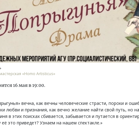
тектурный код начинается с
Ищем новые берега. Ген
ли. Мощение крупноформатными
«Жилищной инициативы»
тами становится новым
Гатилов — о том, как де
»
ндартом благоустройства
оставаться на плаву, ког
мастерская «Homo Artisticus»
штормит
ОИТЕЛЬСТВО
ится 16 мая в 19:00.
СТРОИТЕЛЬСТВО
рыгунья» вечна, как вечны человеческие страсти, пороки и оши
ки любви и признания, как вечно желание найти свой путь, но н
иня в этих поисках сбивается, забывается и путается в ориентира
 её это приведет? Узнаем на нашем спектакле.»