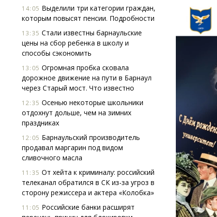
Выделили три категории граждан,
14:05
которым повысят пенсии. Подробности
Стали известны барнаульские
13:35
цены на сбор ребенка в школу и
способы сэкономить
Огромная пробка сковала
13:05
дорожное движение на пути в Барнаул
через Старый мост. Что известно
Осенью некоторые школьники
12:35
отдохнут дольше, чем на зимних
праздниках
Барнаульский производитель
12:05
продавал маргарин под видом
сливочного масла
От хейта к криминалу: российский
11:35
телеканал обратился в СК из-за угроз в
сторону режиссера и актера «Колобка»
Российские банки расширят
11:05