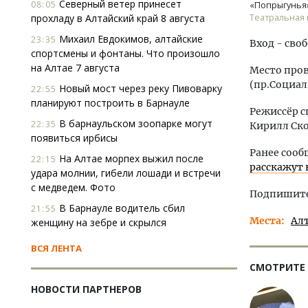
Северный ветер принесет
08:05
«Попрыгунья
прохладу в Алтайский край 8 августа
Театральная 
Михаил Евдокимов, алтайские
23:35
Вход - сво
спортсмены и фонтаны. Что произошло
на Алтае 7 августа
Место про
(пр.Социал
Новый мост через реку Пивоварку
22:55
планируют построить в Барнауле
Режиссёр с
В барнаульском зоопарке могут
22:35
Кирилл Ско
появиться ирбисы
Ранее сооб
На Алтае морпех выжил после
22:15
расскажут 
удара молнии, гибели лошади и встречи
с медведем. Фото
Подпишитес
В Барнауле водитель сбил
21:55
Места
Ал
женщину на зебре и скрылся
ВСЯ ЛЕНТА
СМОТРИТЕ
НОВОСТИ ПАРТНЕРОВ