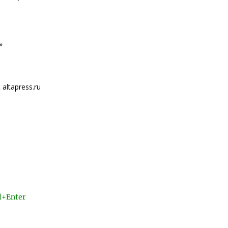
»
ltapress.ru
l+Enter