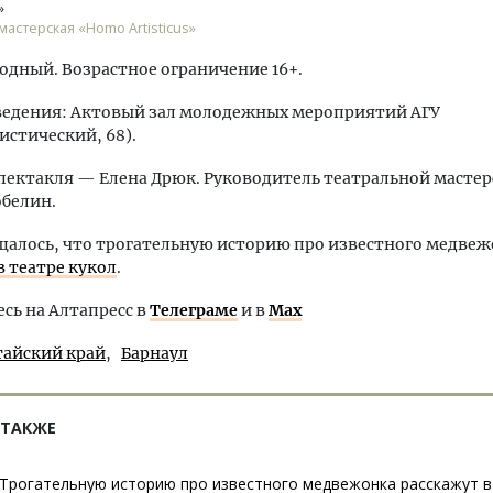
»
мастерская «Homo Artisticus»
бодный. Возрастное ограничение 16+.
ведения: Актовый зал молодежных мероприятий АГУ
истический, 68).
пектакля — Елена Дрюк. Руководитель театральной масте
белин.
щалось, что трогательную историю про известного медве
в театре кукол
.
ь на Алтапресс в
Телеграме
и в
Max
тайский край
Барнаул
 ТАКЖЕ
Трогательную историю про известного медвежонка расскажут в