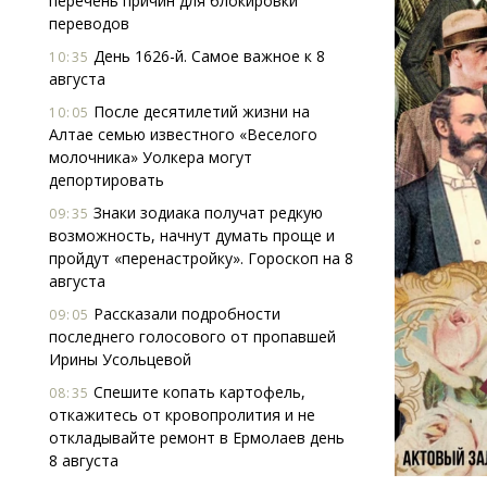
перечень причин для блокировки
переводов
День 1626-й. Самое важное к 8
10:35
августа
После десятилетий жизни на
10:05
Алтае семью известного «Веселого
молочника» Уолкера могут
депортировать
Знаки зодиака получат редкую
09:35
возможность, начнут думать проще и
пройдут «перенастройку». Гороскоп на 8
августа
Рассказали подробности
09:05
последнего голосового от пропавшей
Ирины Усольцевой
Спешите копать картофель,
08:35
откажитесь от кровопролития и не
откладывайте ремонт в Ермолаев день
8 августа