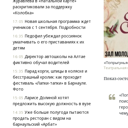
Журавлева в «Натальной карте»
раскритиковали за поддержку
«Колобка»
Новая школьная программа ждет
17:05
учеников с 1 сентября. Подробности
Педофил убеждал россиянок
16:35
умалчивать о его приставаниях к их
детям
Смелость архитектурных идей.
Архи
Генеральный директор компании
зем
Директор автошколы на Алтае
16:05
ЗИАС — об эстетике городов,
пли
фиктивно обучал водителей
«Попрыгунья
трендах в фасадах и развитии рынка
ста
Театральная 
Парад корги, шпицы в коляске и
15:35
СТРОИТЕЛЬСТВО
СТР
бесстрашный кролик: как проходит
Показ состо
фестиваль «Лапки-тапки» в Барнауле.
Фото
«Поп
Ларисе Долиной хотят
15:05
поис
предложить высокую должность в вузе
геро
Уже больше полугода пытаются
14:35
чему
продать ресторан с видом на
барнаульский «Арбат»