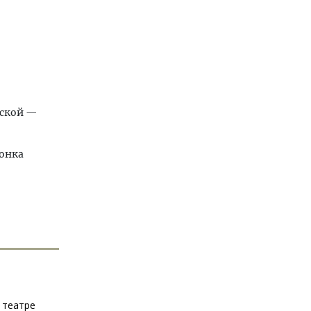
рской —
жонка
 театре