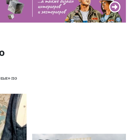
о
нья» по