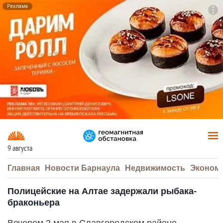
Реклама
To
F7
9 августа
Главная
Новости Барнаула
Недвижимость
Эконом
Полицейские на Алтае задержали рыбака-
браконьера
Вечером 2 мая в Славгородском районе