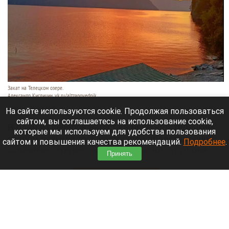
Закат на Телецком озере.
Александр Кислицин, vk.ru/altzapovednik
9 августа 2026 в 15:05
На сайте используются cookie. Продолжая пользоваться
сайтом, вы соглашаетесь на использование cookie,
В один из вечеров августа в небе над Телецким
которые мы используем для удобства пользования
озером разыгралось настоящее представление:
сайтом и повышения качества рекомендаций.
Подробнее
.
—разные оттенки оранжево-красного на фоне
Принять
синевы вод озера и величественных гор.
Читать полностью
День 1627-й. Самое важное к 9 августа