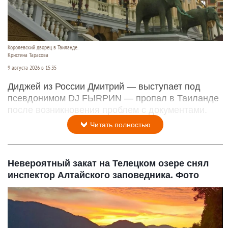
Королевский дворец в Таиланде.
Кристина Тарасова
9 августа 2026 в 15:35
Диджей из России Дмитрий — выступает под
псевдонимом DJ FЫRРИN — пропал в Таиланде
после возникновения проблем с документами.
Читать полностью
Невероятный закат на Телецком озере снял
инспектор Алтайского заповедника. Фото