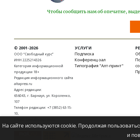
Чтобы сообщить нам об опечатке, выде
© 2001-2026
УСЛУГИ
Р
Подписка
Об
ООО “Свободный курс”
Конференц-зал
П
ИНН 2225214326
Типография "Алт-принт"
с
Категория информационной
П
продукции 18+
Редакция информационного сайта
altapress.ru
Адрес редакции:
656043
,
г. Барнаул
,
ул. Короленко,
107
Телефон редакции:
+7 (3852) 63-15-
10
,
E-mail:
news@altapress.ru
На сайте используются cookie. Продолжая пользоватьс
и по