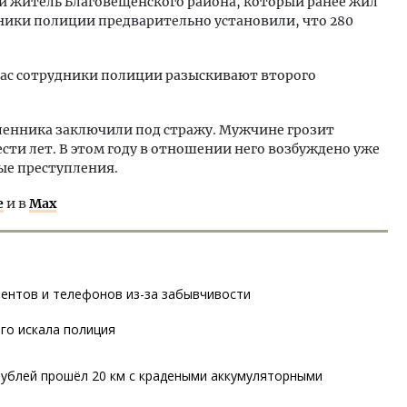
й житель Благовещенского района, который ранее жил
удники полиции предварительно установили, что 280
час сотрудники полиции разыскивают второго
ленника заключили под стражу. Мужчине грозит
ести лет. В этом году в отношении него возбуждено уже
ые преступления.
е
и в
Max
ментов и телефонов из-за забывчивости
его искала полиция
рублей прошёл 20 км с крадеными аккумуляторными