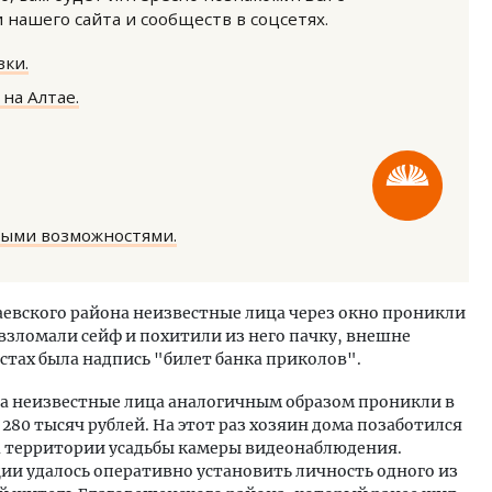
нашего сайта и сообществ в соцсетях.
ки.
на Алтае.
м новые берега. Гендиректор
Архитектурный код начин
лищной инициативы» Юрий
земли. Мощение крупно
лов — о том, как девелоперу
плитами становится нов
ными возможностями.
ваться на плаву, когда рынок
стандартом благоустрой
рмит
СТРОИТЕЛЬСТВО
ОИТЕЛЬСТВО
 Баевского района неизвестные лица через окно проникли
взломали сейф и похитили из него пачку, внешне
тах была надпись "билет банка приколов".
ода неизвестные лица аналогичным образом проникли в
 280 тысяч рублей. На этот раз хозяин дома позаботился
а территории усадьбы камеры видеонаблюдения.
ии удалось оперативно установить личность одного из