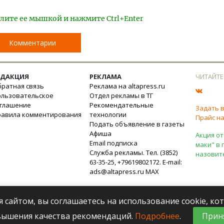
лите ее мышкой и нажмите Ctrl+Enter
Комментарии
ЕДАКЦИЯ
РЕКЛАМА
ЧИТАЙТЕ
ратная связь
Реклама на altapress.ru
ользовательское
Отдел рекламы в ТГ
оглашение
Рекомендательные
Задать 
равила комментирования
технологии
Прайс на
Подать объявление в газеты
Афиша
Акция от
Email подписка
маки" в 
Служба рекламы. Тел. (3852)
назовит
63-35-25, +79619802172. E-mail:
ads@altapress.ru
MAX
я сайтом, вы соглашаетесь на использование cookie, к
вышения качества рекомендаций.
Подробнее
.
Прин