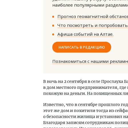
наиболее популярными разделами 
Прогноз геомагнитной обстанов
Что посмотреть и попробовать 
Афиша событий на Алтае.
НАПИСАТЬ В РЕДАКЦИЮ
Ище
«Жи
Гати
Познакомиться с нашими реклам
оста
што
СТР
В ночь на 2 сентября в селе Прослауха
в дом местного предпринимателя, где 
похожую на деньги. На похищенных лис
Известно, что в сентябре прошлого г
этот же дом и похитили тогда из сейфа
о безопасности жилища и установил н
Благодаря записям сотрудникам полиц