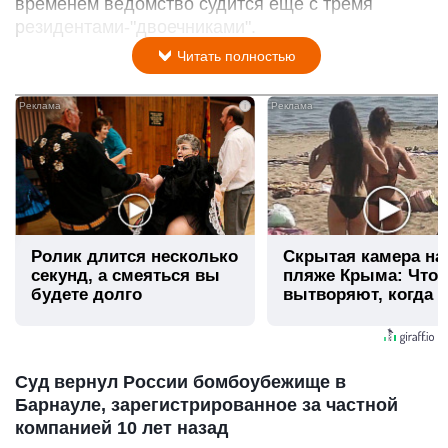
временем ведомство судится еще с тремя
резидентами-"двоечниками".
Читать полностью
i
Ролик длится несколько
Скрытая камера на
секунд, а смеяться вы
пляже Крыма: Что
будете долго
вытворяют, когда и
видят...
Суд вернул России бомбоубежище в
Барнауле, зарегистрированное за частной
компанией 10 лет назад