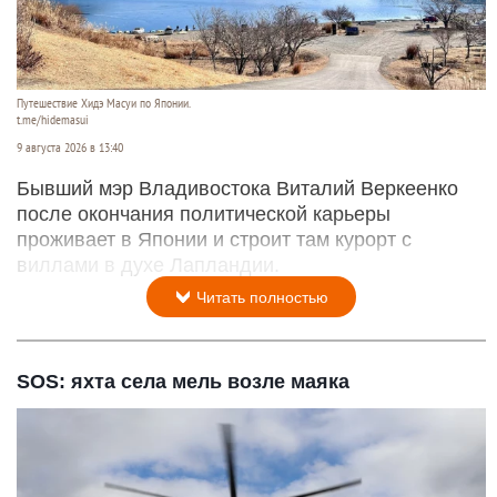
Путешествие Хидэ Масуи по Японии.
t.me/hidemasui
9 августа 2026 в 13:40
Бывший мэр Владивостока Виталий Веркеенко
после окончания политической карьеры
проживает в Японии и строит там курорт с
виллами в духе Лапландии.
Читать полностью
SOS: яхта села мель возле маяка