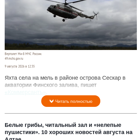
Вертолет Ми-8 МЧС России.
49.mchs.gov.ru
9 августа 2026 в 12:35
Яхта села на мель в районе острова Сескар в
акватории Финского залива, пишет
«Коммерсантъ»
.
Читать полностью
Белые грибы, читальный зал и «нелепые
пушистики». 10 хороших новостей августа на
Алтае