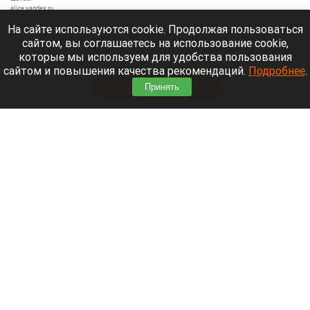
alice.yandex.ru
9 августа 2026 в 11:35
На сайте используются cookie. Продолжая пользоваться
сайтом, вы соглашаетесь на использование cookie,
Евгений Кузнецов официально стал игроком
которые мы используем для удобства пользования
новосибирской «Сибири».
сайтом и повышения качества рекомендаций.
Подробнее
.
Читать полностью
Принять
«Веселый молочник» купил билет до
Стамбула