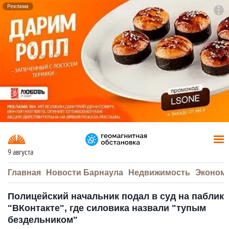
Реклама
To
F7
9 августа
Главная
Новости Барнаула
Недвижимость
Эконом
Полицейский начальник подал в суд на паблик
"ВКонтакте", где силовика назвали "тупым
бездельником"