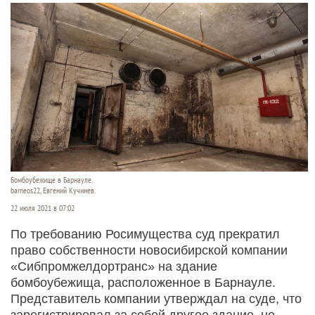
Бомбоубежище в Барнауле.
barneos22, Евгений Кучинев.
22 июля 2021 в 07:02
По требованию Росимущества суд прекратил
право собственности новосибирской компании
«Сибпромжелдортранс» на здание
бомбоубежища, расположенное в Барнауле.
Представитель компании утверждал на суде, что
зарегистрировал за собой другое здание, не