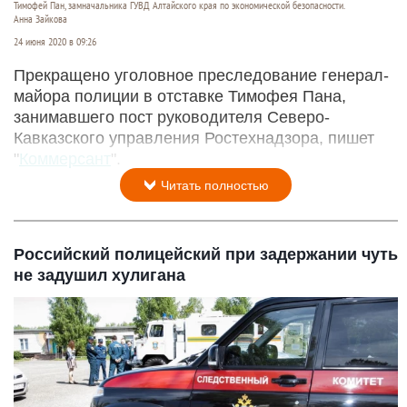
Тимофей Пан, замначальника ГУВД Алтайского края по экономической безопасности.
Анна Зайкова
24 июня 2020 в 09:26
Прекращено уголовное преследование генерал-
майора полиции в отставке Тимофея Пана,
занимавшего пост руководителя Северо-
Кавказского управления Ростехнадзора, пишет
"
Коммерсант
".
Читать полностью
Российский полицейский при задержании чуть
не задушил хулигана