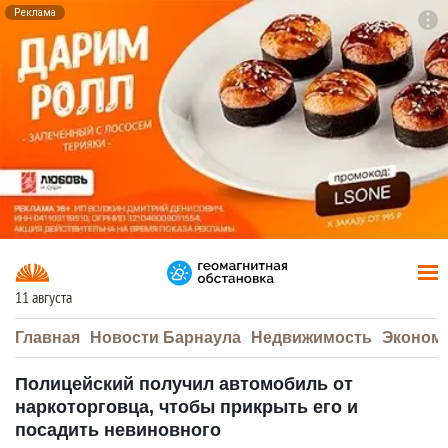
Реклама
To
F7
11 августа
Главная
Новости Барнаула
Недвижимость
Эконом
Полицейский получил автомобиль от
наркоторговца, чтобы прикрыть его и
посадить невиновного