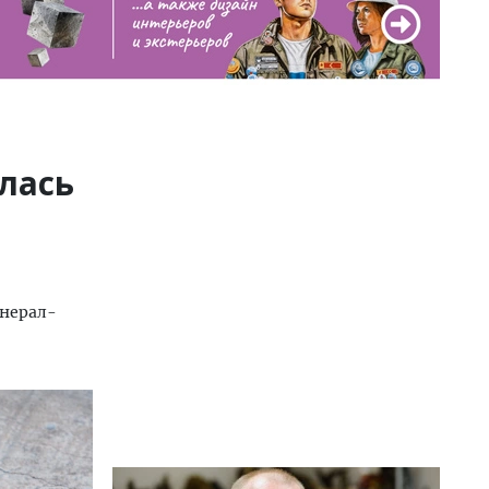
лась
енерал-