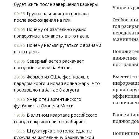
будет жить после завершения карьеры
Уровень ра
Группа альпинистов пропала
09:35
после восхождения на пик
Особое вни
год раскры
Почему обязательно нужно
09:05
передача п
придерживаться диеты в этот день
Манишина
Почему нельзя ругаться с врачами
08:35
в этот день
Положитель
движения 
Северный ветер раскачает
08:05
пострадав
погодные качели на Алтае
Фермер из США, фестиваль с
Вместе с т
20:05
парадом корги и новая волна жары. Что
информацио
произошло на Алтае 8 августа
правонару
эффективну
Умер отец аргентинского
19:35
на появлен
футболиста Лионеля Месси
В элитном квартале российского
Ранее altap
19:05
города накрыли притон-лабиринт
поджог дом
Штукатурка с потолка едва не
18:35
Подпишитес
рухнула на жительницу барнаульской