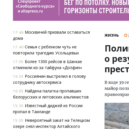
Москвичей призвали оставаться
17:46
ЖИЗНЬ
дома
Поли
Семья с ребенком чуть не
17:40
повторила трагедию Усольцевых
о рез
Более 1300 рейсов в Шанхае
17:05
прес
отменили из-за тайфуна «Долфин»
Россиянин выстрелил в голову
16:35
сотруднику автосервиса
В ходе 39 
майор поли
Найдена палатка пропавших
16:05
правоохран
белорусских и литовских альпинистов
Известный диджей из России
15:35
пропал в Таиланде
Невероятный закат на Телецком
15:05
озере снял инспектор Алтайского