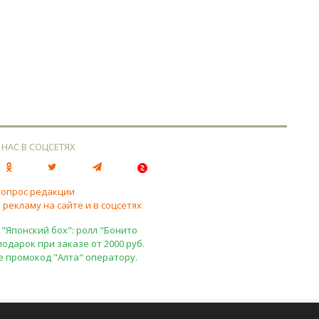
 НАС В СОЦСЕТЯХ
вопрос редакции
 рекламу на сайте и в соцсетях
 "Японский бох": ролл "Бонито
подарок при заказе от 2000 руб.
е промокод "Алта" оператору.