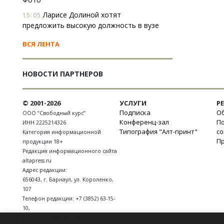
Ларисе Долиной хотят
15:05
предложить высокую должность в вузе
ВСЯ ЛЕНТА
НОВОСТИ ПАРТНЕРОВ
© 2001-2026
УСЛУГИ
Р
Подписка
Об
ООО “Свободный курс”
Конференц-зал
П
ИНН 2225214326
Типография "Алт-принт"
с
Категория информационной
П
продукции 18+
Редакция информационного сайта
altapress.ru
Адрес редакции:
656043
,
г. Барнаул
,
ул. Короленко,
107
Телефон редакции:
+7 (3852) 63-15-
10
,
E-mail:
news@altapress.ru