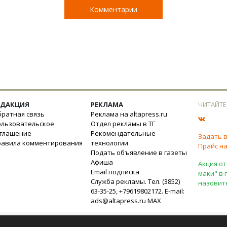
Комментарии
ЕДАКЦИЯ
РЕКЛАМА
ЧИТАЙТЕ
ратная связь
Реклама на altapress.ru
ользовательское
Отдел рекламы в ТГ
оглашение
Рекомендательные
Задать 
равила комментирования
технологии
Прайс на
Подать объявление в газеты
Афиша
Акция от
Email подписка
маки" в 
Служба рекламы. Тел. (3852)
назовит
63-35-25, +79619802172. E-mail:
ads@altapress.ru
MAX