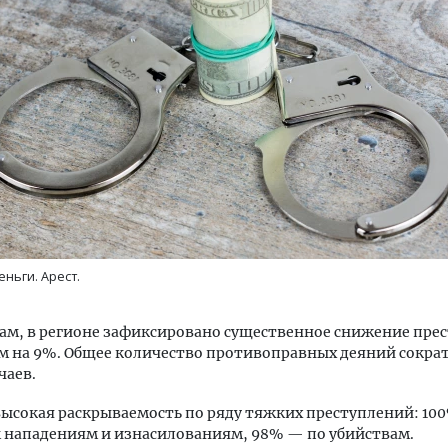
м новые берега. Гендиректор
Двухуровневые номера и в
лищной инициативы» Юрий
Каким будет новый бутик
лов — о том, как девелоперу
«Белкур» в Белокурихе
ваться на плаву, когда рынок
рмит
ДОМА И КВАРТИРЫ
еньги. Арест.
ОИТЕЛЬСТВО
вам, в регионе зафиксировано существенное снижение пре
м на 9%. Общее количество противоправных деяний сократ
учаев.
ысокая раскрываемость по ряду тяжких преступлений: 10
 нападениям и изнасилованиям, 98% — по убийствам.