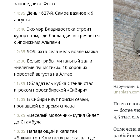
заповедника. Фото
День 1627-й. Самое важное к 9
14:35
августа
Экс-мэр Владивостока строит
13:40
курорт там, где Лапландия встречается
с Японскими Альпами
SOS: яхта села мель возле маяка
12:35
Ище
«Жи
Белые грибы, читальный зал и
12:00
Гати
«нелепые пушистики». 10 хороших
оста
новостей августа на Алтае
што
Обладатель кубка Стэнли стал
11:35
Наручники. Д
СТР
игроком новосибирской «Сибири»
unsplash.com
В Сибири идут поиски семьи,
11:05
По его сло
пропавшей во время сплава
— более че
«Веселый молочник» купил билет
10:35
3,5 тыс. сл
до Стамбула
Отмечена в
Нападающий и капитан
10:05
разбойным
«Вашингтон Кэпиталз» рассказал, где