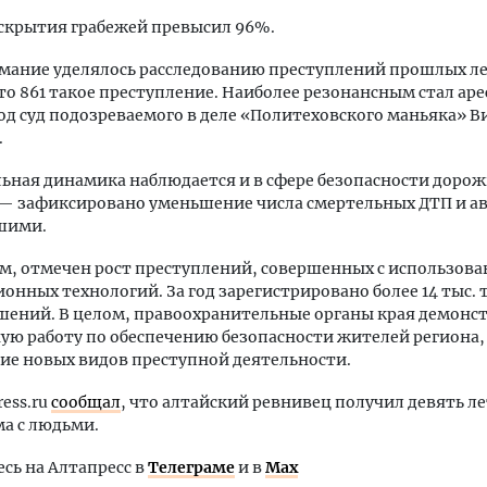
скрытия грабежей превысил 96%.
мание уделялось расследованию преступлений прошлых лет
то 861 такое преступление. Наиболее резонансным стал аре
од суд подозреваемого в деле «Политеховского маньяка» В
.
ная динамика наблюдается и в сфере безопасности доро
— зафиксировано уменьшение числа смертельных ДТП и ав
шими.
ем, отмечен рост преступлений, совершенных с использов
нных технологий. За год зарегистрировано более 14 тыс. 
шений. В целом, правоохранительные органы края демонс
ю работу по обеспечению безопасности жителей региона,
ие новых видов преступной деятельности.
ress.ru
сообщал
, что алтайский ревнивец получил девять ле
а с людьми.
ь на Алтапресс в
Телеграме
и в
Max