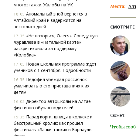
многоэтажки. Жалобы на УК
Места
Ал
Аномальный зной вернется в
18:05
Алтайский край и задержится на
несколько дней
СМОТРИТЕ
«Не позорься, Олеся». Соведущую
17:35
Журавлева в «Натальной карте»
раскритиковали за поддержку
«Колобка»
Новая школьная программа ждет
17:05
учеников с 1 сентября. Подробности
Педофил убеждал россиянок
16:35
умалчивать о его приставаниях к их
детям
Директор автошколы на Алтае
16:05
фиктивно обучал водителей
Сюжет:
Парад корги, шпицы в коляске и
15:35
бесстрашный кролик: как прошел
Чтобы сооб
фестиваль «Лапки-тапки» в Барнауле.
Фото