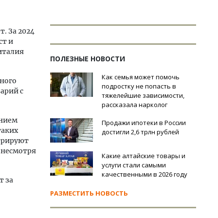
. За 2024
ст и
италия
ПОЛЕЗНЫЕ НОВОСТИ
Как семья может помочь
жного
подростку не попасть в
арий с
тяжелейшие зависимости,
рассказала нарколог
анием
Продажи ипотеки в России
таких
достигли 2,6 трлн рублей
трируют
 несмотря
Какие алтайские товары и
услуги стали самыми
качественными в 2026 году
т за
РАЗМЕСТИТЬ НОВОСТЬ