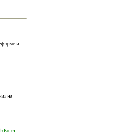
еформе и
ки» на
l+Enter