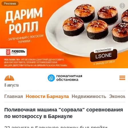
Реклама
To
F7
8 августа
Главная
Новости Барнаула
Недвижимость
Эконом
Поливочная машина "сорвала" соревнования
по мотокроссу в Барнауле
22 августа в Барнауле должен был пройти