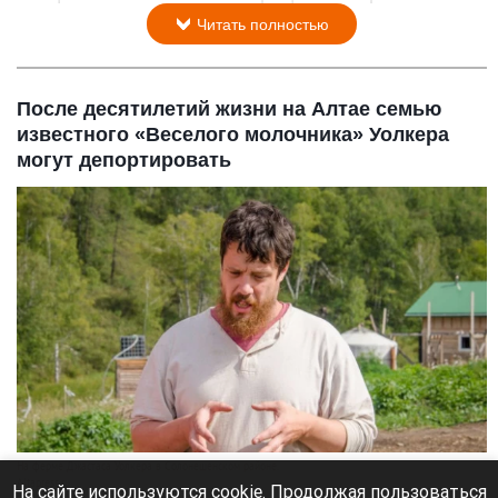
Читать полностью
После десятилетий жизни на Алтае семью
известного «Веселого молочника» Уолкера
могут депортировать
На ферме Джастаса Уолкера в Солонешенском районе.
Altapress.ru
На сайте используются cookie. Продолжая пользоваться